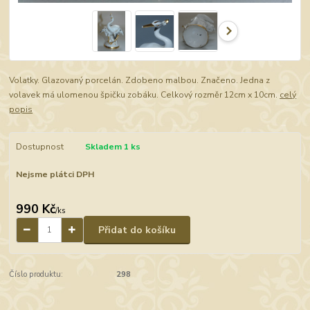
Volatky. Glazovaný porcelán. Zdobeno malbou. Značeno. Jedna z
volavek má ulomenou špičku zobáku. Celkový rozměr 12cm x 10cm.
celý
popis
Dostupnost
Skladem 1 ks
Nejsme plátci DPH
990 Kč
/
ks
Přidat do košíku
Číslo produktu:
298