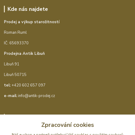
Kde nás najdete
Prodej a výkup starožitností
Roman Ruml
IČ: 65693370
Prodejna Antik Libuň
Libuň 91
Libuň 50715
tel:
+420 602 657 097
e-mail:
info@antik-prodej.cz
Kontakty
Zpracování cookies
Náš e-shop a partneři potřebují Váš
souhlas
s použitím souborů