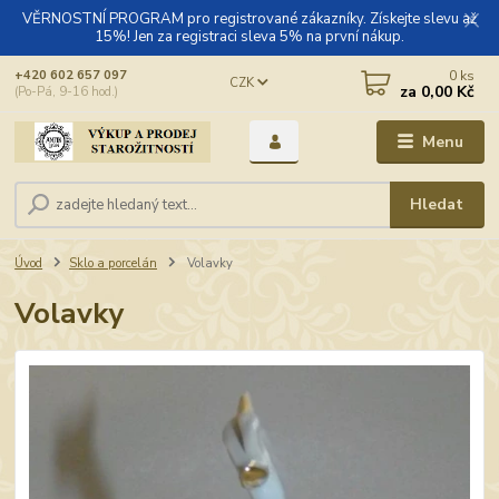
VĚRNOSTNÍ PROGRAM pro registrované zákazníky. Získejte slevu až
15%! Jen za registraci sleva 5% na první nákup.
0
ks
+420 602 657 097
CZK
za
0,00 Kč
(Po-Pá, 9-16 hod.)
Menu
Hledat
Úvod
Sklo a porcelán
Volavky
Volavky