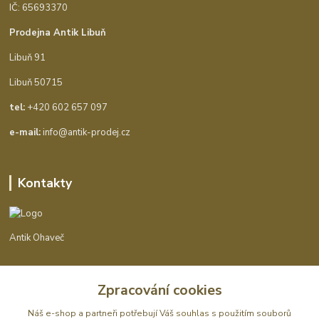
IČ: 65693370
Prodejna Antik Libuň
Libuň 91
Libuň 50715
tel:
+420 602 657 097
e-mail:
info@antik-prodej.cz
Kontakty
Antik Ohaveč
+420 602 657 097
Zpracování cookies
(Po-Pá, 9-16 hod.)
Náš e-shop a partneři potřebují Váš
souhlas
s použitím souborů
info@antik-prodej.cz