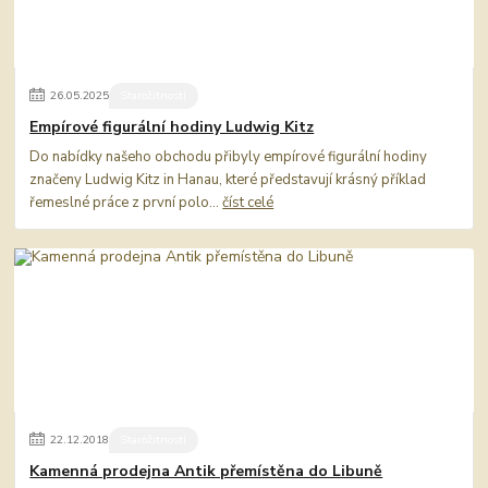
26
.
05
.
2025
Starožitnosti
Empírové figurální hodiny Ludwig Kitz
Do nabídky našeho obchodu přibyly empírové figurální hodiny
značeny Ludwig Kitz in Hanau, které představují krásný příklad
řemeslné práce z první polo...
číst celé
22
.
12
.
2018
Starožitnosti
Kamenná prodejna Antik přemístěna do Libuně