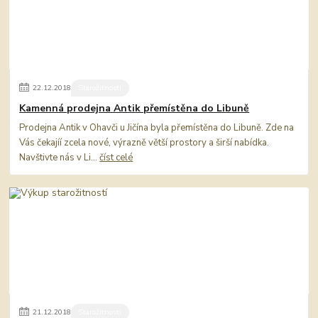
22
.
12
.
2018
Starožitnosti
Kamenná prodejna Antik přemístěna do Libuně
Prodejna Antik v Ohavči u Jičína byla přemístěna do Libuně. Zde na
Vás čekajíí zcela nové, výrazně větší prostory a širší nabídka.
Navštivte nás v Li...
číst celé
21
.
12
.
2018
Starožitnosti