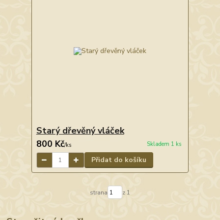
Starý dřevěný vláček
800 Kč
Skladem 1 ks
/
ks
Přidat do košíku
strana
z 1