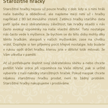
Starožitné hračky
Starožitné hračky nejsou už pouze hračky z dob, kdy si s nimi hráli
naše babičky a dědečkové, ale najdeme mezi nimi už i hračky
například z 80 let minulého století. Zatímco hračky staršího data
patří spíše mezi sběratelskou záležitost, tak hračky mladší v nás
často evokují vzpomínky na naše vlastní dětství. Tato nostalgie
nás často vede k myšlence, že bychom se do této doby mohly díky
těmto hračkám, alespoň v našich myšlenkám, zase na chvilku
vrátit. Dopřejte si ten příjemný pocit hřejivé nostalgie, kdy budete
v rukou opět držet hračku, kterou jste v dětství tolik milovali, že
Vám utkvěla v paměti.
Ať už potřebujete doplnit svojí sběratelskou sbírku a nebo chcete
potěšit Vaše srdce při vzpomínce na Vaše dětství, pak si určitě
vyberete z naší nabídky starožitných hraček. Pokud naopak chcete
nějakou starožitnou hračku prodat, není to žádný problém.
Starožitné hračky nakupujeme i prodáváme.