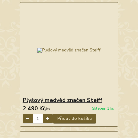
Plyšový medvěd značen Steiff
2 490 Kč
Skladem 1 ks
/
ks
Přidat do košíku