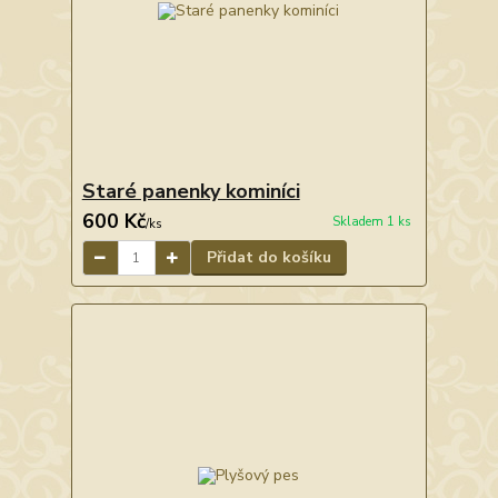
Staré panenky kominíci
600 Kč
Skladem 1 ks
/
ks
Přidat do košíku