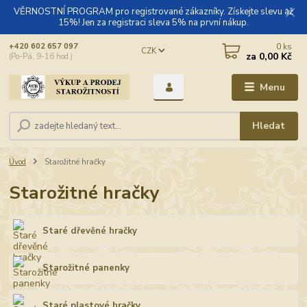
VĚRNOSTNÍ PROGRAM pro registrované zákazníky. Získejte slevu až
15%! Jen za registraci sleva 5% na první nákup.
0
ks
+420 602 657 097
CZK
za
0,00 Kč
(Po-Pá, 9-16 hod.)
Menu
Hledat
Úvod
Starožitné hračky
Starožitné hračky
Staré dřevěné hračky
Starožitné panenky
Staré plastové hračky