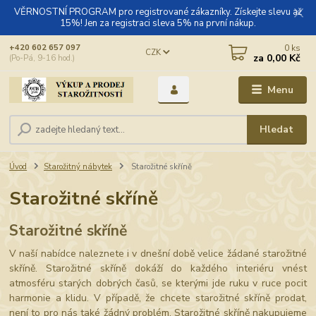
VĚRNOSTNÍ PROGRAM pro registrované zákazníky. Získejte slevu až
15%! Jen za registraci sleva 5% na první nákup.
0
ks
+420 602 657 097
CZK
za
0,00 Kč
(Po-Pá, 9-16 hod.)
Menu
Hledat
Úvod
Starožitný nábytek
Starožitné skříně
Starožitné skříně
Starožitné skříně
V naší nabídce naleznete i v dnešní době velice žádané starožitné
skříně. Starožitné skříně dokáží do každého interiéru vnést
atmosféru starých dobrých časů, se kterými jde ruku v ruce pocit
harmonie a klidu. V případě, že chcete starožitné skříně prodat,
není to pro nás také žádný problém. Starožitné skříně nakupujeme