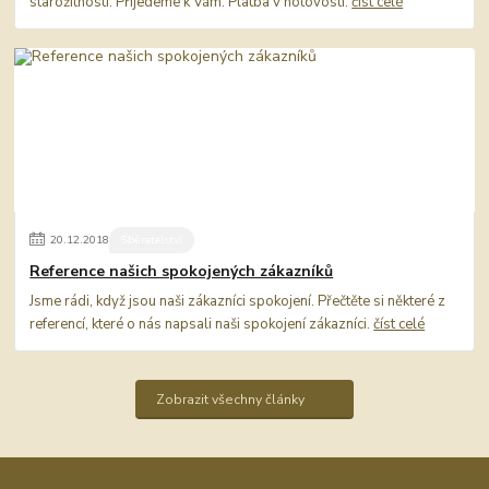
starožitností. Přijedeme k Vám. Platba v hotovosti.
číst celé
20
.
12
.
2018
Sběratelství
Reference našich spokojených zákazníků
Jsme rádi, když jsou naši zákazníci spokojení. Přečtěte si některé z
referencí, které o nás napsali naši spokojení zákazníci.
číst celé
Zobrazit všechny články