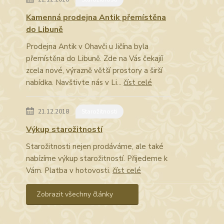
Kamenná prodejna Antik přemístěna
do Libuně
Prodejna Antik v Ohavči u Jičína byla
přemístěna do Libuně. Zde na Vás čekajíí
zcela nové, výrazně větší prostory a širší
nabídka. Navštivte nás v Li...
číst celé
21.12.2018
Starožitnosti
Výkup starožitností
Starožitnosti nejen prodáváme, ale také
nabízíme výkup starožitností. Přijedeme k
Vám. Platba v hotovosti.
číst celé
Zobrazit všechny články