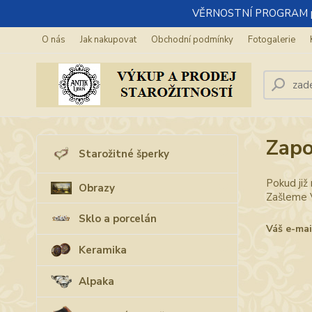
VĚRNOSTNÍ PROGRAM pro re
O nás
Jak nakupovat
Obchodní podmínky
Fotogalerie
Zapo
Starožitné šperky
Pokud již
Obrazy
Zašleme V
Sklo a porcelán
Váš e-mai
Keramika
Alpaka