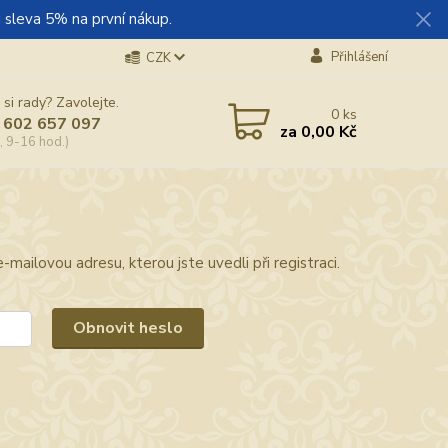
 sleva 5% na první nákup.
Přihlášení
CZK
 si rady? Zavolejte.
0
ks
 602 657 097
za
0,00 Kč
, 9-16 hod.)
mailovou adresu, kterou jste uvedli při registraci.
Obnovit heslo