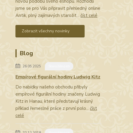
novou podobu svého eshopu. Rozhodli
jsme se pro Vás připravit přehledný online
Antik, plný zajímavých starožit...
číst celé
Zobrazit všechny novinky
Blog
26.05.2025
Starožitnosti
Empírové figurální hodiny Ludwig Kitz
Do nabídky našeho obchodu přibyly
empírové figurální hodiny značeny Ludwig
Kitz in Hanau, které představují krásný
příklad řemeslné práce z první polo...
číst
celé
22.12.2018
Starožitnosti