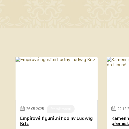
26
.
05
.
2025
Starožitnosti
22
.
12
.
Empírové figurální hodiny Ludwig
Kamenná
Kitz
přemíst