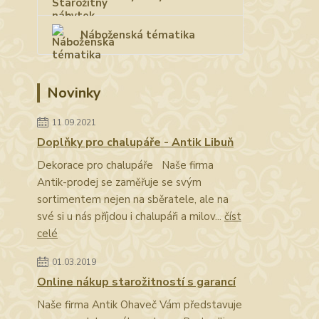
Náboženská tématika
Novinky
11.09.2021
Doplňky pro chalupáře - Antik Libuň
Dekorace pro chalupáře Naše firma
Antik-prodej se zaměřuje se svým
sortimentem nejen na sběratele, ale na
své si u nás příjdou i chalupáři a milov...
číst
celé
01.03.2019
Online nákup starožitností s garancí
Naše firma Antik Ohaveč Vám představuje