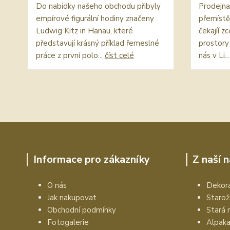
Do nabídky našeho obchodu přibyly
Prodejna 
empírové figurální hodiny značeny
přemístě
Ludwig Kitz in Hanau, které
čekajíí z
představují krásný příklad řemeslné
prostory 
práce z první polo...
číst celé
nás v Li..
Informace pro zákazníky
Z naší 
O nás
Dekora
Jak nakupovat
Starož
Obchodní podmínky
Stará 
Fotogalerie
Alpak