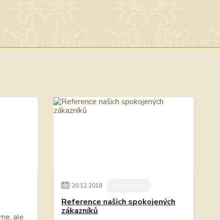
20
.
12
.
2018
Sběratelství
Reference našich spokojených
zákazníků
me, ale