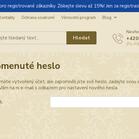
gistrované zákazníky. Získejte slevu až 15%! Jen za registraci
Kontakty
Ochrana soukromí
Věrnostní program
Blog
Nevíte
Hledat
+420
(Po-Pá
menuté heslo
 máte vytvořený účet, ale zapomněli jste své heslo, zadejte svou e-
ám na ni e-mail s odkazem pro nastavení nového hesla.
l: