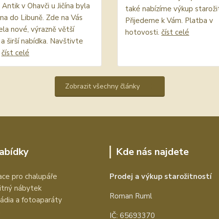
Antik v Ohavči u Jičína byla
také nabízíme výkup starožit
na do Libuně. Zde na Vás
Přijedeme k Vám. Platba v
cela nové, výrazně větší
hotovosti.
číst celé
a širší nabídka. Navštivte
.
číst celé
Zobrazit všechny články
nabídky
Kde nás najdete
ce pro chalupáře
Prodej a výkup starožitností
itný nábytek
Roman Ruml
rádia a fotoaparáty
a
IČ: 65693370