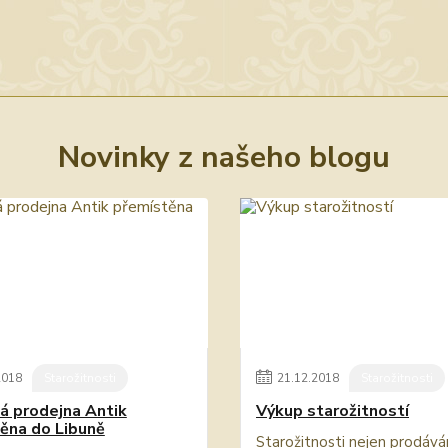
Novinky z našeho blogu
2018
Starožitnosti
21
.
12
.
2018
Starožitnosti
 prodejna Antik
Výkup starožitností
ěna do Libuně
Starožitnosti nejen prodává