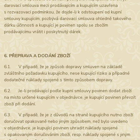
darovací smlouva mezi prodávajícím a kupujícím uzavřena
s rozvazovací podmínkou, že dojde-li k odstoupení od kupní
smlouvy kupujícím, pozbývá darovací smlouva ohledně takového
dárku účinnosti a kupující je povinen spolu se zbožím
prodávajícímu vrátit i poskytnutý dárek.
6. PŘEPRAVA A DODÁNÍ ZBOŽÍ
6.1. V případě, že je způsob dopravy smluven na základě
zvláštního požadavku kupujícího, nese kupující riziko a případné
dodatečné náklady spojené s tímto způsobem dopravy.
6.2. Je-li prodávající podle kupní smlouvy povinen dodat zboží
na místo určené kupujícím v objednávce, je kupující povinen převzít
zboží při dodání.
6.3. V případě, že je z důvodů na straně kupujícího nutno zboží
doručovat opakovaně nebo jiným způsobem, než bylo uvedeno
v objednávce, je kupující povinen uhradit náklady spojené
s opakovaným doručováním zboží, resp. náklady spojené s jiným