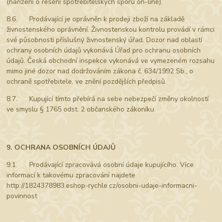
(nařízení o řešení spotřebitelských sporů on-line).
8.6. Prodávající je oprávněn k prodeji zboží na základě
živnostenského oprávnění. Živnostenskou kontrolu provádí v rámci
své působnosti příslušný živnostenský úřad. Dozor nad oblastí
ochrany osobních údajů vykonává Úřad pro ochranu osobních
údajů. Česká obchodní inspekce vykonává ve vymezeném rozsahu
mimo jiné dozor nad dodržováním zákona č. 634/1992 Sb., o
ochraně spotřebitele, ve znění pozdějších předpisů.
8.7. Kupující tímto přebírá na sebe nebezpečí změny okolností
ve smyslu § 1765 odst. 2 občanského zákoníku.
9. OCHRANA OSOBNÍCH ÚDAJŮ
9.1. Prodávající zpracovává osobní údaje kupujícího. Více
informací k takovému zpracování najdete
http://1824378983.eshop-rychle.cz/osobni-udaje-informacni-
povinnost