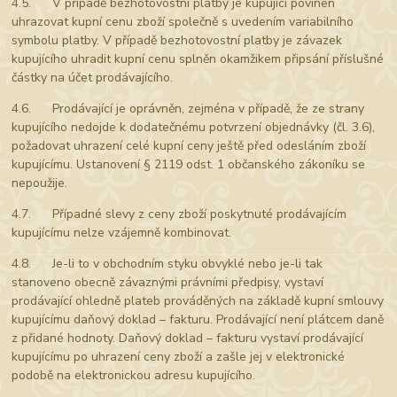
4.5. V případě bezhotovostní platby je kupující povinen
uhrazovat kupní cenu zboží společně s uvedením variabilního
symbolu platby. V případě bezhotovostní platby je závazek
kupujícího uhradit kupní cenu splněn okamžikem připsání příslušné
částky na účet prodávajícího.
4.6. Prodávající je oprávněn, zejména v případě, že ze strany
kupujícího nedojde k dodatečnému potvrzení objednávky (čl. 3.6),
požadovat uhrazení celé kupní ceny ještě před odesláním zboží
kupujícímu. Ustanovení § 2119 odst. 1 občanského zákoníku se
nepoužije.
4.7. Případné slevy z ceny zboží poskytnuté prodávajícím
kupujícímu nelze vzájemně kombinovat.
4.8. Je-li to v obchodním styku obvyklé nebo je-li tak
stanoveno obecně závaznými právními předpisy, vystaví
prodávající ohledně plateb prováděných na základě kupní smlouvy
kupujícímu daňový doklad – fakturu. Prodávající není plátcem daně
z přidané hodnoty. Daňový doklad – fakturu vystaví prodávající
kupujícímu po uhrazení ceny zboží a zašle jej v elektronické
podobě na elektronickou adresu kupujícího.