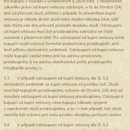
má kupující v souladu s ustanovením § 1829 odst. 1 občanského
zákoníku právo od kupní smlouvy odstoupit, a to do čtrnácti (14)
dnů od převzetí zboží, přičemž v případě, že předmětem kupní
smlouvy je několik druhů zboží nebo dodání několika částí, běží
tato lhůta ode dne převzetí poslední dodávky zboží. Odstoupení
od kupní smlouvy musí být prodávajícímu odesláno ve lhůtě
uvedené v předchozí větě. Pro odstoupení od kupní smlouvy může
kupující využit vzorový formulář poskytovaný prodávajícím, jenž
tvoří přílohu obchodních podmínek. Odstoupení od kupní smlouvy
může kupující zasílat mimo jiné na adresu provozovny
prodávajícího či na adresu elektronické pošty prodávajícího
info@antik-prodej.cz.
5.3. V případě odstoupení od kupní smlouvy dle čl. 5.2
obchodních podmínek se kupní smlouva od počátku ruší. Zboží
musí být kupujícím prodávajícímu vráceno do čtrnácti (14) dnů od
doručení odstoupení od kupní smlouvy prodávajícímu. Odstoupí-li
kupující od kupní smlouvy, nese kupující náklady spojené
s navrácením zboží prodávajícímu, a to i v tom případě, kdy zboží
nemůže být vráceno pro svou povahu obvyklou poštovní cestou.
5.4. V případě odstoupení od kupní smlouvy dle čl. 5.2