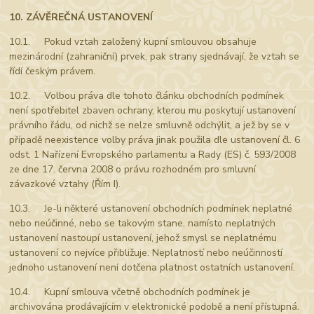
10. ZÁVĚREČNÁ USTANOVENÍ
10.1. Pokud vztah založený kupní smlouvou obsahuje
mezinárodní (zahraniční) prvek, pak strany sjednávají, že vztah se
řídí českým právem.
10.2. Volbou práva dle tohoto článku obchodních podmínek
není spotřebitel zbaven ochrany, kterou mu poskytují ustanovení
právního řádu, od nichž se nelze smluvně odchýlit, a jež by se v
případě neexistence volby práva jinak použila dle ustanovení čl. 6
odst. 1 Nařízení Evropského parlamentu a Rady (ES) č. 593/2008
ze dne 17. června 2008 o právu rozhodném pro smluvní
závazkové vztahy (Řím I).
10.3. Je-li některé ustanovení obchodních podmínek neplatné
nebo neúčinné, nebo se takovým stane, namísto neplatných
ustanovení nastoupí ustanovení, jehož smysl se neplatnému
ustanovení co nejvíce přibližuje. Neplatností nebo neúčinností
jednoho ustanovení není dotčena platnost ostatních ustanovení.
10.4. Kupní smlouva včetně obchodních podmínek je
archivována prodávajícím v elektronické podobě a není přístupná.