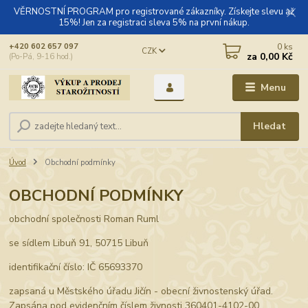
VĚRNOSTNÍ PROGRAM pro registrované zákazníky. Získejte slevu až
15%! Jen za registraci sleva 5% na první nákup.
0
ks
+420 602 657 097
CZK
za
0,00 Kč
(Po-Pá, 9-16 hod.)
Menu
Hledat
Úvod
Obchodní podmínky
OBCHODNÍ PODMÍNKY
obchodní společnosti Roman Ruml
se sídlem Libuň 91, 50715 Libuň
identifikační číslo: IČ 65693370
zapsaná u Městského úřadu Jičín - obecní živnostenský úřad.
Zapsána pod evidenčním číslem živnosti 360401-4102-00