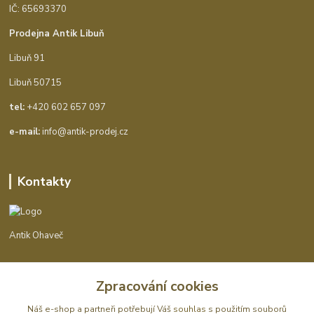
IČ: 65693370
Prodejna Antik Libuň
Libuň 91
Libuň 50715
tel:
+420 602 657 097
e-mail:
info@antik-prodej.cz
Kontakty
Antik Ohaveč
+420 602 657 097
Zpracování cookies
(Po-Pá, 9-16 hod.)
Náš e-shop a partneři potřebují Váš
souhlas
s použitím souborů
info@antik-prodej.cz