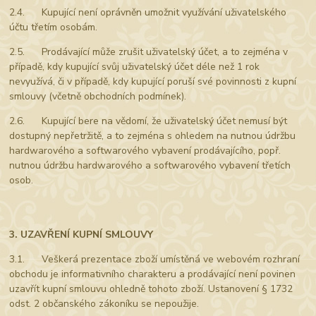
2.4. Kupující není oprávněn umožnit využívání uživatelského
účtu třetím osobám.
2.5. Prodávající může zrušit uživatelský účet, a to zejména v
případě, kdy kupující svůj uživatelský účet déle než 1 rok
nevyužívá, či v případě, kdy kupující poruší své povinnosti z kupní
smlouvy (včetně obchodních podmínek).
2.6. Kupující bere na vědomí, že uživatelský účet nemusí být
dostupný nepřetržitě, a to zejména s ohledem na nutnou údržbu
hardwarového a softwarového vybavení prodávajícího, popř.
nutnou údržbu hardwarového a softwarového vybavení třetích
osob.
3. UZAVŘENÍ KUPNÍ SMLOUVY
3.1. Veškerá prezentace zboží umístěná ve webovém rozhraní
obchodu je informativního charakteru a prodávající není povinen
uzavřít kupní smlouvu ohledně tohoto zboží. Ustanovení § 1732
odst. 2 občanského zákoníku se nepoužije.