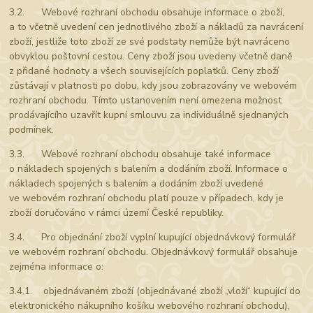
3.2. Webové rozhraní obchodu obsahuje informace o zboží,
a to včetně uvedení cen jednotlivého zboží a nákladů za navrácení
zboží, jestliže toto zboží ze své podstaty nemůže být navráceno
obvyklou poštovní cestou. Ceny zboží jsou uvedeny včetně daně
z přidané hodnoty a všech souvisejících poplatků. Ceny zboží
zůstávají v platnosti po dobu, kdy jsou zobrazovány ve webovém
rozhraní obchodu. Tímto ustanovením není omezena možnost
prodávajícího uzavřít kupní smlouvu za individuálně sjednaných
podmínek.
3.3. Webové rozhraní obchodu obsahuje také informace
o nákladech spojených s balením a dodáním zboží. Informace o
nákladech spojených s balením a dodáním zboží uvedené
ve webovém rozhraní obchodu platí pouze v případech, kdy je
zboží doručováno v rámci území České republiky.
3.4. Pro objednání zboží vyplní kupující objednávkový formulář
ve webovém rozhraní obchodu. Objednávkový formulář obsahuje
zejména informace o:
3.4.1. objednávaném zboží (objednávané zboží „vloží“ kupující do
elektronického nákupního košíku webového rozhraní obchodu),