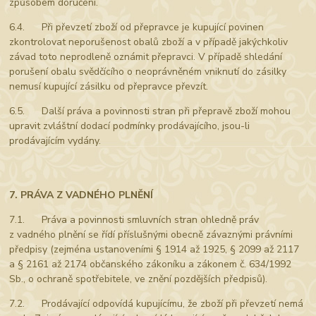
způsobem doručení.
6.4. Při převzetí zboží od přepravce je kupující povinen
zkontrolovat neporušenost obalů zboží a v případě jakýchkoliv
závad toto neprodleně oznámit přepravci. V případě shledání
porušení obalu svědčícího o neoprávněném vniknutí do zásilky
nemusí kupující zásilku od přepravce převzít.
6.5. Další práva a povinnosti stran při přepravě zboží mohou
upravit zvláštní dodací podmínky prodávajícího, jsou-li
prodávajícím vydány.
7. PRÁVA Z VADNÉHO PLNĚNÍ
7.1. Práva a povinnosti smluvních stran ohledně práv
z vadného plnění se řídí příslušnými obecně závaznými právními
předpisy (zejména ustanoveními § 1914 až 1925, § 2099 až 2117
a § 2161 až 2174 občanského zákoníku a zákonem č. 634/1992
Sb., o ochraně spotřebitele, ve znění pozdějších předpisů).
7.2. Prodávající odpovídá kupujícímu, že zboží při převzetí nemá