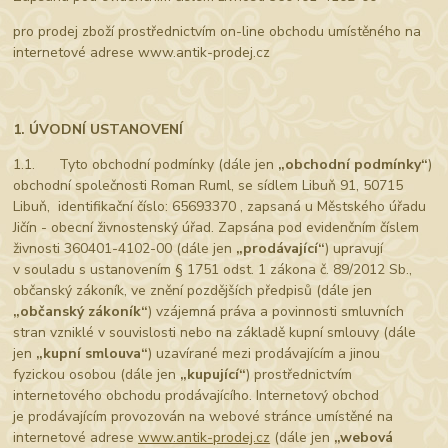
pro prodej zboží prostřednictvím on-line obchodu umístěného na
internetové adrese www.antik-prodej.cz
1. ÚVODNÍ USTANOVENÍ
1.1. Tyto obchodní podmínky (dále jen
„obchodní podmínky“
)
obchodní společnosti Roman Ruml, se sídlem Libuň 91, 50715
Libuň, identifikační číslo: 65693370 , zapsaná u Městského úřadu
Jičín - obecní živnostenský úřad. Zapsána pod evidenčním číslem
živnosti 360401-4102-00 (dále jen
„prodávající“
) upravují
v souladu s ustanovením § 1751 odst. 1 zákona č. 89/2012 Sb.,
občanský zákoník, ve znění pozdějších předpisů (dále jen
„občanský zákoník“
) vzájemná práva a povinnosti smluvních
stran vzniklé v souvislosti nebo na základě kupní smlouvy (dále
jen
„kupní smlouva“
) uzavírané mezi prodávajícím a jinou
fyzickou osobou (dále jen
„kupující“
) prostřednictvím
internetového obchodu prodávajícího. Internetový obchod
je prodávajícím provozován na webové stránce umístěné na
internetové adrese
www.antik-prodej.cz
(dále jen
„webová