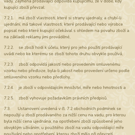
vady. Zejména prodávající odpovídá kupujícímu, že v době, kdy
kupující zboží převzal:
7.2.1. má zboží vlastnosti, které si strany ujednaly, a chybí-li
ujednání, má takové vlastnosti, které prodávající nebo výrobce
popsal nebo které kupující očekával s ohledem na povahu zboží a
na základě reklamy jimi prováděné,
7.2.2. se zboží hodí k účelu, který pro jeho použití prodávající
uvádí nebo ke kterému se zboží tohoto druhu obvykle používá,
7.2.3. zboží odpovídá jakostí nebo provedením smluvenému
vzorku nebo předloze, byla-li jakost nebo provedení určeno podle
smluveného vzorku nebo předlohy,
7.2.4. je zboží v odpovídajícím množství, míře nebo hmotnosti a
7.2.5. zboží vyhovuje požadavkům právních předpisů.
7.3. Ustanovení uvedená v čl. 7.2 obchodních podmínek se
nepoužijí u zboží prodávaného za nižší cenu na vadu, pro kterou
byla nižší cena ujednána, na opotřebení zboží způsobené jeho
obvyklým užíváním, u použitého zboží na vadu odpovídající míře
používání nebo opotřebení, kterou zboží mělo při převzetí