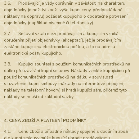
3.6. Prodávající je vždy oprávněn v závislosti na charakteru
objednávky (množství zboží, výše kupní ceny, předpokládané
náklady na dopravu) požádat kupujícího o dodatečné potvrzení
objednávky (například písemně či telefonicky).
3.7. Smluvní vztah mezi prodávajícím a kupujícím vzniká
doručením přijetí objednávky (akceptací), jež je prodávajícím
zasláno kupujícímu elektronickou poštou, a to na adresu
elektronické pošty kupujícího.
3.8. Kupující souhlasí s použitím komunikačních prostředků na
dálku při uzavírání kupní smlouvy. Náklady vzniklé kupujícímu při
použití komunikačních prostředků na dálku v souvislosti
s uzavřením kupní smlouvy (náklady na internetové připojení,
náklady na telefonní hovory) si hradí kupující sám, přičemž tyto
náklady se neliší od základní sazby.
4. CENA ZBOŽÍ A PLATEBNÍ PODMÍNKY
4.1. Cenu zboží a případné náklady spojené s dodáním zboží
dle kupní smlouvy může kupující uhradit prodávajícímu