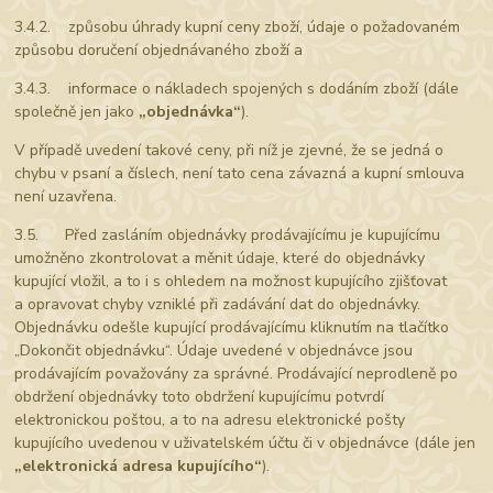
3.4.2. způsobu úhrady kupní ceny zboží, údaje o požadovaném
způsobu doručení objednávaného zboží a
3.4.3. informace o nákladech spojených s dodáním zboží (dále
společně jen jako
„objednávka“
).
V případě uvedení takové ceny, při níž je zjevné, že se jedná o
chybu v psaní a číslech, není tato cena závazná a kupní smlouva
není uzavřena.
3.5. Před zasláním objednávky prodávajícímu je kupujícímu
umožněno zkontrolovat a měnit údaje, které do objednávky
kupující vložil, a to i s ohledem na možnost kupujícího zjišťovat
a opravovat chyby vzniklé při zadávání dat do objednávky.
Objednávku odešle kupující prodávajícímu kliknutím na tlačítko
„Dokončit objednávku“. Údaje uvedené v objednávce jsou
prodávajícím považovány za správné. Prodávající neprodleně po
obdržení objednávky toto obdržení kupujícímu potvrdí
elektronickou poštou, a to na adresu elektronické pošty
kupujícího uvedenou v uživatelském účtu či v objednávce (dále jen
„elektronická adresa kupujícího“
).