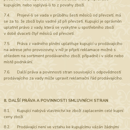
kupujícím, nebo vyplývá-li to z povahy zboží.
7.4. Projeví-li se vada v průběhu šesti měsíců od převzetí, má
se za to, že zboží bylo vadné již při převzetí. Kupující je oprávněn
uplatnit právo z vady, která se vyskytne u spotřebního zboží
v době dvaceti čtyř měsíců od převzetí.
7.5. Práva z vadného plnění uplatňuje kupující u prodávajícího
na adrese jeho provozovny, v níž je přijetí reklamace možné s
ohledem na sortiment prodávaného zboží, případně i v sídle nebo
místě podnikání.
7.6. Další práva a povinnosti stran související s odpovědností
prodávajícího za vady může upravit reklamační řád prodávajícího.
8. DALŠÍ PRÁVA A POVINNOSTI SMLUVNÍCH STRAN
8.1. Kupující nabývá vlastnictví ke zboží zaplacením celé kupní
ceny zboží.
8.2. Prodávající není ve vztahu ke kupujícímu vázán žádnými