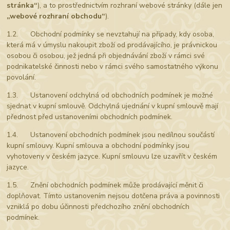
stránka“
), a to prostřednictvím rozhraní webové stránky (dále jen
„webové rozhraní obchodu“
).
1.2. Obchodní podmínky se nevztahují na případy, kdy osoba,
která má v úmyslu nakoupit zboží od prodávajícího, je právnickou
osobou či osobou, jež jedná při objednávání zboží v rámci své
podnikatelské činnosti nebo v rámci svého samostatného výkonu
povolání.
1.3. Ustanovení odchylná od obchodních podmínek je možné
sjednat v kupní smlouvě. Odchylná ujednání v kupní smlouvě mají
přednost před ustanoveními obchodních podmínek.
1.4. Ustanovení obchodních podmínek jsou nedílnou součástí
kupní smlouvy. Kupní smlouva a obchodní podmínky jsou
vyhotoveny v českém jazyce. Kupní smlouvu lze uzavřít v českém
jazyce.
1.5. Znění obchodních podmínek může prodávající měnit či
doplňovat. Tímto ustanovením nejsou dotčena práva a povinnosti
vzniklá po dobu účinnosti předchozího znění obchodních
podmínek.