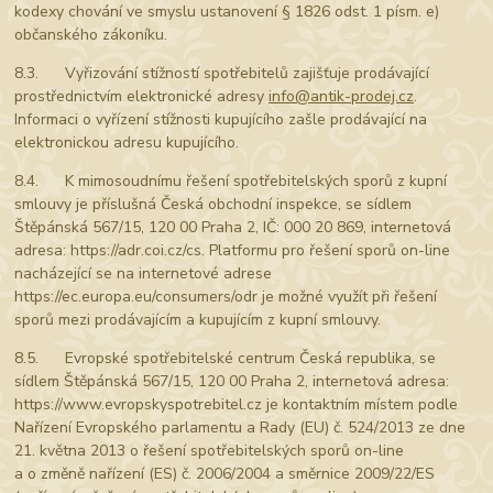
kodexy chování ve smyslu ustanovení § 1826 odst. 1 písm. e)
občanského zákoníku.
8.3. Vyřizování stížností spotřebitelů zajišťuje prodávající
prostřednictvím elektronické adresy
info@antik-prodej.cz
.
Informaci o vyřízení stížnosti kupujícího zašle prodávající na
elektronickou adresu kupujícího.
8.4. K mimosoudnímu řešení spotřebitelských sporů z kupní
smlouvy je příslušná Česká obchodní inspekce, se sídlem
Štěpánská 567/15, 120 00 Praha 2, IČ: 000 20 869, internetová
adresa: https://adr.coi.cz/cs. Platformu pro řešení sporů on-line
nacházející se na internetové adrese
https://ec.europa.eu/consumers/odr je možné využít při řešení
sporů mezi prodávajícím a kupujícím z kupní smlouvy.
8.5. Evropské spotřebitelské centrum Česká republika, se
sídlem Štěpánská 567/15, 120 00 Praha 2, internetová adresa:
https://www.evropskyspotrebitel.cz je kontaktním místem podle
Nařízení Evropského parlamentu a Rady (EU) č. 524/2013 ze dne
21. května 2013 o řešení spotřebitelských sporů on-line
a o změně nařízení (ES) č. 2006/2004 a směrnice 2009/22/ES