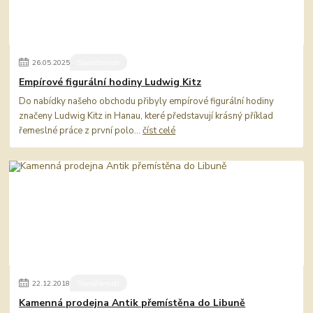
26
.
05
.
2025
Starožitnosti
Empírové figurální hodiny Ludwig Kitz
Do nabídky našeho obchodu přibyly empírové figurální hodiny
značeny Ludwig Kitz in Hanau, které představují krásný příklad
řemeslné práce z první polo...
číst celé
22
.
12
.
2018
Starožitnosti
Kamenná prodejna Antik přemístěna do Libuně