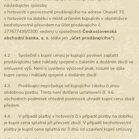
následujícími způsoby:
v hotovosti v provozovně prodávajícího na adrese Ohaveč 32;
v hotovosti na dobírku v místě určeném kupujícím v objednávce;
bezhotovostně převodem na účet prodávajícího č.
277677495/0300, vedený u společnosti
Československá
obchodní banka, a. s.
(dále jen
„účet prodávajícího“
);
4.2. Společně s kupní cenou je kupující povinen zaplatit
prodávajícímu také náklady spojené s balením a dodáním zboží ve
smluvené výši. Není-li uvedeno výslovně jinak, rozumí se dále
kupní cenou i náklady spojené s dodáním zboží.
4.3. Prodávající nepožaduje od kupujícího zálohu či jinou
obdobnou platbu. Tímto není dotčeno ustanovení čl. 4.6
obchodních podmínek ohledně povinnosti uhradit kupní cenu zboží
předem.
4.4. V případě platby v hotovosti či v případě platby na dobírku
je kupní cena splatná při převzetí zboží. V případě bezhotovostní
platby je kupní cena splatná do 3 dnů od uzavření kupní smlouvy.