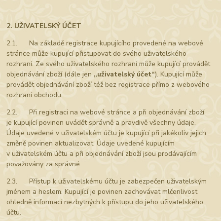
2. UŽIVATELSKÝ ÚČET
2.1. Na základě registrace kupujícího provedené na webové
stránce může kupující přistupovat do svého uživatelského
rozhraní. Ze svého uživatelského rozhraní může kupující provádět
objednávání zboží (dále jen
„uživatelský účet“
). Kupující může
provádět objednávání zboží též bez registrace přímo z webového
rozhraní obchodu.
2.2. Při registraci na webové stránce a při objednávání zboží
je kupující povinen uvádět správně a pravdivě všechny údaje.
Údaje uvedené v uživatelském účtu je kupující při jakékoliv jejich
změně povinen aktualizovat. Údaje uvedené kupujícím
v uživatelském účtu a při objednávání zboží jsou prodávajícím
považovány za správné.
2.3. Přístup k uživatelskému účtu je zabezpečen uživatelským
jménem a heslem. Kupující je povinen zachovávat mlčenlivost
ohledně informací nezbytných k přístupu do jeho uživatelského
účtu.