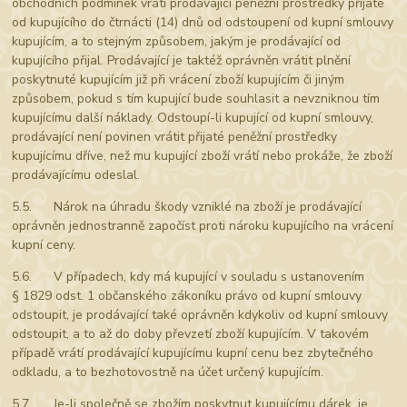
obchodních podmínek vrátí prodávající peněžní prostředky přijaté
od kupujícího do čtrnácti (14) dnů od odstoupení od kupní smlouvy
kupujícím, a to stejným způsobem, jakým je prodávající od
kupujícího přijal. Prodávající je taktéž oprávněn vrátit plnění
poskytnuté kupujícím již při vrácení zboží kupujícím či jiným
způsobem, pokud s tím kupující bude souhlasit a nevzniknou tím
kupujícímu další náklady. Odstoupí-li kupující od kupní smlouvy,
prodávající není povinen vrátit přijaté peněžní prostředky
kupujícímu dříve, než mu kupující zboží vrátí nebo prokáže, že zboží
prodávajícímu odeslal.
5.5. Nárok na úhradu škody vzniklé na zboží je prodávající
oprávněn jednostranně započíst proti nároku kupujícího na vrácení
kupní ceny.
5.6. V případech, kdy má kupující v souladu s ustanovením
§ 1829 odst. 1 občanského zákoníku právo od kupní smlouvy
odstoupit, je prodávající také oprávněn kdykoliv od kupní smlouvy
odstoupit, a to až do doby převzetí zboží kupujícím. V takovém
případě vrátí prodávající kupujícímu kupní cenu bez zbytečného
odkladu, a to bezhotovostně na účet určený kupujícím.
5.7. Je-li společně se zbožím poskytnut kupujícímu dárek, je