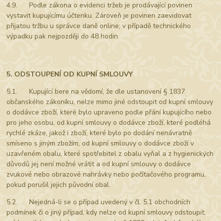
4.9. Podle zákona o evidenci tržeb je prodávající povinen
vystavit kupujícímu účtenku. Zároveň je povinen zaevidovat
přijatou tržbu u správce daně online; v případě technického
výpadku pak nejpozději do 48 hodin.
5. ODSTOUPENÍ OD KUPNÍ SMLOUVY
5.1. Kupující bere na vědomí, že dle ustanovení § 1837
občanského zákoníku, nelze mimo jiné odstoupit od kupní smlouvy
o dodávce zboží, které bylo upraveno podle přání kupujícího nebo
pro jeho osobu, od kupní smlouvy o dodávce zboží, které podléhá
rychlé zkáze, jakož i zboží, které bylo po dodání nenávratně
smíseno s jiným zbožím, od kupní smlouvy o dodávce zboží v
uzavřeném obalu, které spotřebitel z obalu vyňal a z hygienických
důvodů jej není možné vrátit a od kupní smlouvy o dodávce
zvukové nebo obrazové nahrávky nebo počítačového programu,
pokud porušil jejich původní obal.
5.2. Nejedná-li se o případ uvedený v čl. 5.1 obchodních
podmínek či o jiný případ, kdy nelze od kupní smlouvy odstoupit,