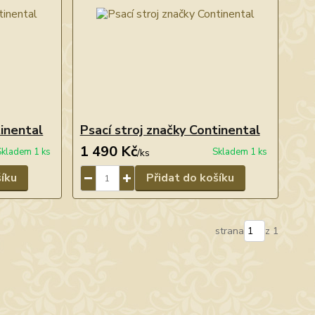
tinental
Psací stroj značky Continental
1 490 Kč
Skladem 1 ks
Skladem 1 ks
/
ks
šíku
Přidat do košíku
strana
z 1