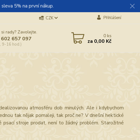
 sleva 5% na první nákup.
Přihlášení
CZK
 si rady? Zavolejte.
0
ks
 602 657 097
za
0,00 Kč
, 9-16 hod.)
 idealizovanou atmosféru dob minulých. Ale i kdybychom
ajednou tak nějak pomaleji, tak proč ne? V dnešní hektické
psací stroje prodat, není to žádný problém. Starožitné