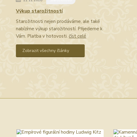
21.12.2018
Starožitnosti
Výkup starožitností
Starožitnosti nejen prodáváme, ale také
nabízíme výkup starožitností. Přijedeme k
Vám. Platba v hotovosti.
číst celé
Zobrazit všechny články