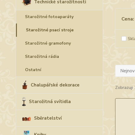
Technické starožitnosti
Starožitné fotoaparáty
Cena:
Starožitné psací stroje
Skl
Starožitné gramofony
Starožitná rádia
Ostatní
Nejnově
Chalupářské dekorace
Zobrazuji 
Starožitná svítidla
Sběratelství
Knihy