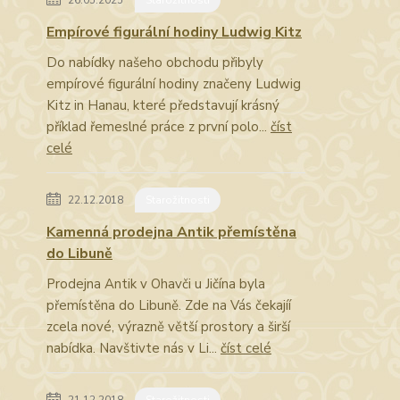
26.05.2025
Starožitnosti
Empírové figurální hodiny Ludwig Kitz
Do nabídky našeho obchodu přibyly
empírové figurální hodiny značeny Ludwig
Kitz in Hanau, které představují krásný
příklad řemeslné práce z první polo...
číst
celé
22.12.2018
Starožitnosti
Kamenná prodejna Antik přemístěna
do Libuně
Prodejna Antik v Ohavči u Jičína byla
přemístěna do Libuně. Zde na Vás čekajíí
zcela nové, výrazně větší prostory a širší
nabídka. Navštivte nás v Li...
číst celé