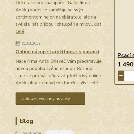
Dekorace pro chalupáře Naše firma
Antik-prodej se zaměřuje se svým
sortimentem nejen na sběratele, ale na
své si u nás příjdou i chalupáři a milov...
číst
celé
01.03.2019
Online nákup starožitností s garancí
Psací 
Naše firma Antik Ohaveč Vám představuje
1 490
novou podobu svého eshopu. Rozhodli
jsme se pro Vás připravit přehledný online
Antik, plný zajímavých starožit...
číst celé
Zobrazit všechny novinky
Blog