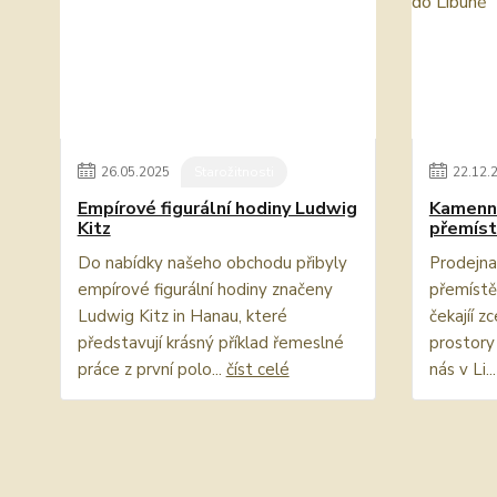
26
.
05
.
2025
Starožitnosti
22
.
12
.
Empírové figurální hodiny Ludwig
Kamenná
Kitz
přemíst
Do nabídky našeho obchodu přibyly
Prodejna 
empírové figurální hodiny značeny
přemístě
Ludwig Kitz in Hanau, které
čekajíí z
představují krásný příklad řemeslné
prostory 
práce z první polo...
číst celé
nás v Li..