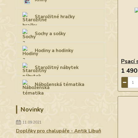
Starožitné hračky
Sochy a sošky
Hodiny a hodinky
Psací 
Starožitný nábytek
1 490
Náboženská tématika
Novinky
11.09.2021
Doplňky pro chalupáře - Antik Libuň