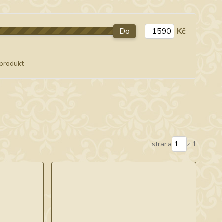
Do
Kč
produkt
strana
z 1