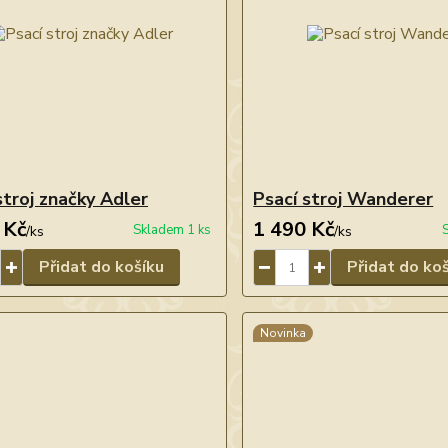
stroj značky Adler
Psací stroj Wanderer
 Kč
1 490 Kč
Skladem 1 ks
/
ks
/
ks
Přidat do košíku
Přidat do ko
Novinka