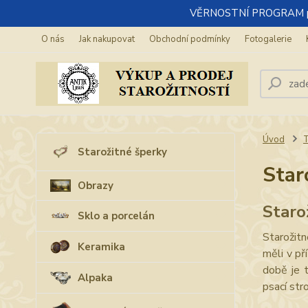
VĚRNOSTNÍ PROGRAM pro re
O nás
Jak nakupovat
Obchodní podmínky
Fotogalerie
Úvod
T
Starožitné šperky
Star
Obrazy
Staro
Sklo a porcelán
Starožit
Keramika
měli v př
době je 
Alpaka
psací str