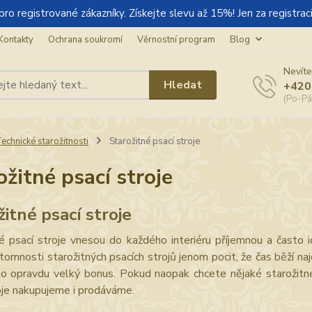
gistrované zákazníky. Získejte slevu až 15%! Jen za registraci
Kontakty
Ochrana soukromí
Věrnostní program
Blog
Nevíte
Hledat
+420
(Po-Pá
echnické starožitnosti
Starožitné psací stroje
ožitné psací stroje
žitné psací stroje
né psací stroje vnesou do každého interiéru příjemnou a často
ítomnosti starožitných psacích strojů jenom pocit, že čas běží n
to opravdu velký bonus. Pokud naopak chcete nějaké starožitné 
oje nakupujeme i prodáváme.