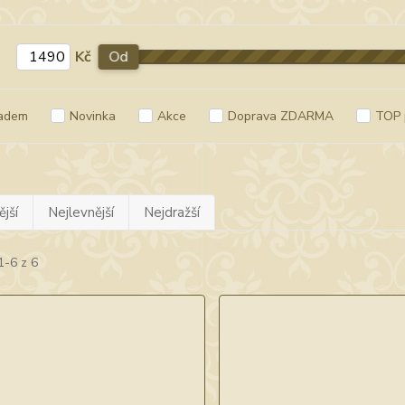
Kč
Od
adem
Novinka
Akce
Doprava ZDARMA
TOP 
jší
Nejlevnější
Nejdražší
1-6 z 6