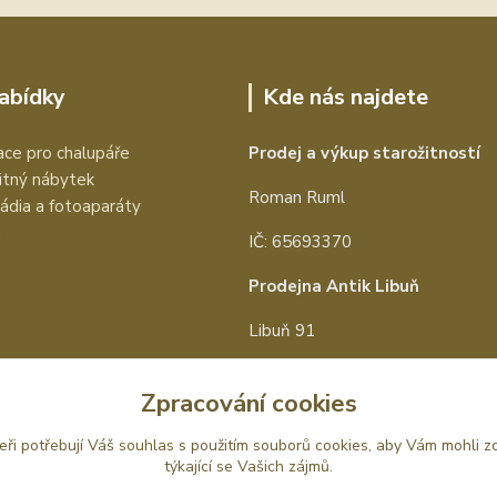
nabídky
Kde nás najdete
ce pro chalupáře
Prodej a výkup starožitností
itný nábytek
Roman Ruml
rádia a fotoaparáty
a
IČ: 65693370
Prodejna Antik Libuň
Libuň 91
Libuň 50715
Zpracování cookies
tel:
+420 602 657 097
eři potřebují Váš
souhlas
s použitím souborů cookies, aby Vám mohli z
e-mail:
info@antik-prodej.cz
týkající se Vašich zájmů.