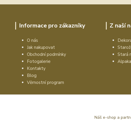
Informace pro zákazníky
Z naší 
O nás
Dekora
Jak nakupovat
Starož
Obchodní podmínky
Stará 
Fotogalerie
Alpak
Kontakty
Blog
Věrnostní program
Náš e-shop a partn