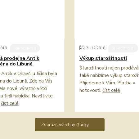
2018
Starožitnosti
21
.
12
.
2018
Starožitnosti
 prodejna Antik
Výkup starožitností
ěna do Libuně
Starožitnosti nejen prodává
Antik v Ohavči u Jičína byla
také nabízíme výkup starožit
na do Libuně. Zde na Vás
Přijedeme k Vám. Platba v
cela nové, výrazně větší
hotovosti.
číst celé
a širší nabídka. Navštivte
.
číst celé
Zobrazit všechny články