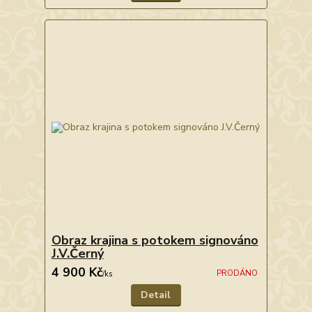
Obraz krajina s potokem signováno
J.V.Černý
4 900 Kč
PRODÁNO
/
ks
Detail