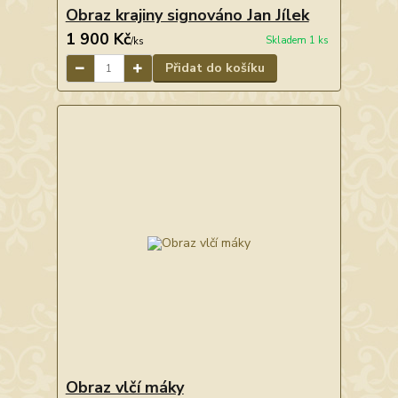
Obraz krajiny signováno Jan Jílek
1 900 Kč
Skladem 1 ks
/
ks
Přidat do košíku
Obraz vlčí máky