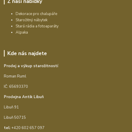
Z naší nabídky
Dekorace pro chalupáře
Starožitný nábytek
Stará rádia a fotoaparáty
Alpaka
Kde nás najdete
Prodej a výkup starožitností
Roman Ruml
IČ: 65693370
Prodejna Antik Libuň
Libuň 91
Libuň 50715
tel:
+420 602 657 097