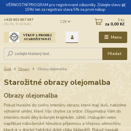
VĚRNOSTNÍ PROGRAM pro registrované zákazníky. Získejte slevu až
15%! Jen za registraci sleva 5% na první nákup.
0
ks
+420 602 657 097
CZK
za
0,00 Kč
(Po-Pá, 9-16 hod.)
Menu
Hledat
Úvod
Obrazy
Obrazy olejomalba
Starožitné obrazy olejomalba
Obrazy olejomalba
Pokud hledáte do svého interiéru obrazy, které mají duši, nabízíme
výtvarné umění, které Vás chytne za srdce. Olejomalba Vám do
interiéru dodá díky krásným krajinkám, zátiší, chalupám nebo
například náboženské tématice příjemnou a hřejivou atmosféru,
která je v dnešní hektické době stále žádanější. Pokud naopak