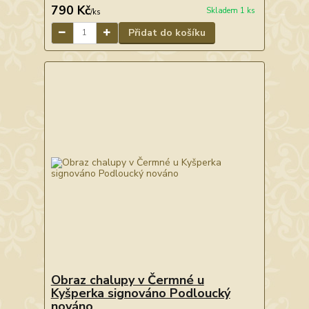
790 Kč
Skladem 1 ks
/
ks
Přidat do košíku
Obraz chalupy v Čermné u
Kyšperka signováno Podloucký
nováno