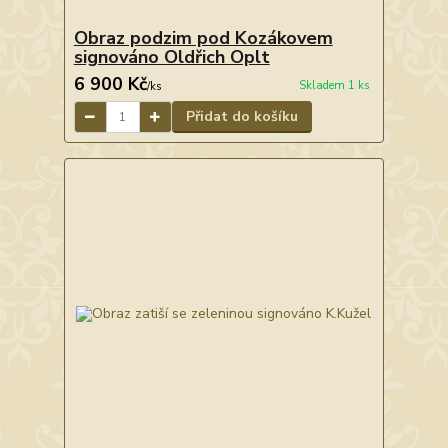
Obraz podzim pod Kozákovem
signováno Oldřich Oplt
6 900 Kč
Skladem 1 ks
/
ks
Přidat do košíku