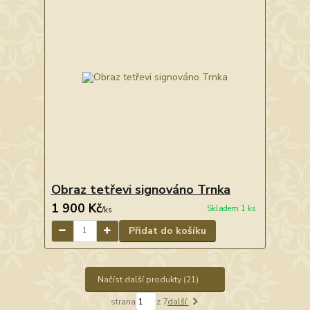
Obraz tetřevi signováno Trnka
1 900 Kč
Skladem 1 ks
/
ks
Přidat do košíku
Načíst další produkty (21)
strana
z 7
další