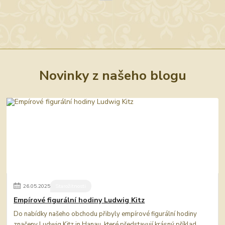
Novinky z našeho blogu
26
.
05
.
2025
Starožitnosti
Empírové figurální hodiny Ludwig Kitz
Do nabídky našeho obchodu přibyly empírové figurální hodiny
značeny Ludwig Kitz in Hanau, které představují krásný příklad