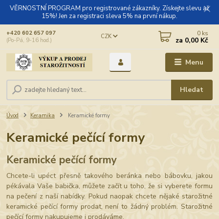
VĚRNOSTNÍ PROGRAM pro registrované zákazníky. Získejte slevu až
15%! Jen za registraci sleva 5% na první nákup.
0
ks
+420 602 657 097
CZK
za
0,00 Kč
(Po-Pá, 9-16 hod.)
Menu
Hledat
Úvod
Keramika
Keramické formy
Keramické pečící formy
Keramické pečící formy
Chcete-li upéct přesně takového beránka nebo bábovku, jakou
pékávala Vaše babička, můžete začít u toho, že si vyberete formu
na pečení z naší nabídky. Pokud naopak chcete nějaké starožitné
keramické pečící formy prodat, není to žádný problém. Starožitné
pečící formy nakupujeme i prodáváme.