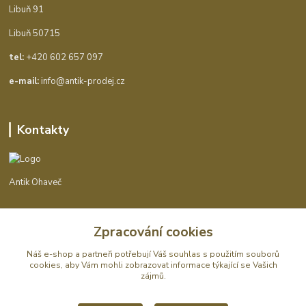
Libuň 91
Libuň 50715
tel:
+420 602 657 097
e-mail:
info@antik-prodej.cz
Kontakty
Antik Ohaveč
+420 602 657 097
Zpracování cookies
(Po-Pá, 9-16 hod.)
Náš e-shop a partneři potřebují Váš
souhlas
s použitím souborů
info@antik-prodej.cz
cookies, aby Vám mohli zobrazovat informace týkající se Vašich
zájmů.