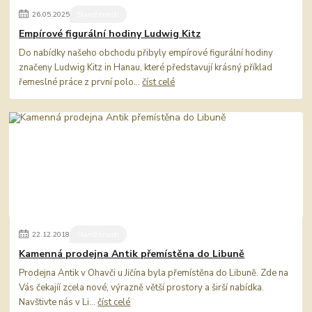
26
.
05
.
2025
Starožitnosti
Empírové figurální hodiny Ludwig Kitz
Do nabídky našeho obchodu přibyly empírové figurální hodiny
značeny Ludwig Kitz in Hanau, které představují krásný příklad
řemeslné práce z první polo...
číst celé
22
.
12
.
2018
Starožitnosti
Kamenná prodejna Antik přemístěna do Libuně
Prodejna Antik v Ohavči u Jičína byla přemístěna do Libuně. Zde na
Vás čekajíí zcela nové, výrazně větší prostory a širší nabídka.
Navštivte nás v Li...
číst celé