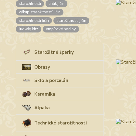
starožitnosti
antik jičín
výkup starožitností Jičín
starožitnosti Jičín
starožitnosti jičín
ludwig kitz
empírové hodiny
Starožitné šperky
Obrazy
Sklo a porcelán
Keramika
Alpaka
Technické starožitnosti