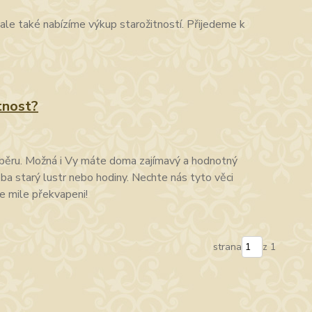
ale také nabízíme výkup starožitností. Přijedeme k
tnost?
sběru. Možná i Vy máte doma zajímavý a hodnotný
a starý lustr nebo hodiny. Nechte nás tyto věci
e mile překvapeni!
strana
z 1