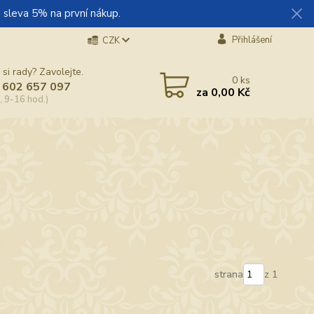
 sleva 5% na první nákup.
Přihlášení
CZK
 si rady? Zavolejte.
0
ks
 602 657 097
za
0,00 Kč
, 9-16 hod.)
strana
z 1