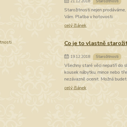
21
.
12
.
2018
Starožitnosti
Starožitnosti nejen prodáváme, 
Vám. Platba v hotovosti.
celý článek
Co je to vlastně staroži
19
.
12
.
2018
Starožitnosti
Všechny staré věci nepatří do 
kousek nábytku, mince nebo třeb
nezávazně ocenit. Možná budet
celý článek