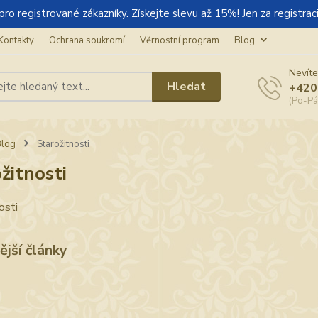
gistrované zákazníky. Získejte slevu až 15%! Jen za registraci
Kontakty
Ochrana soukromí
Věrnostní program
Blog
Nevíte
Hledat
+420
(Po-Pá
Blog
Starožitnosti
žitnosti
osti
ější články