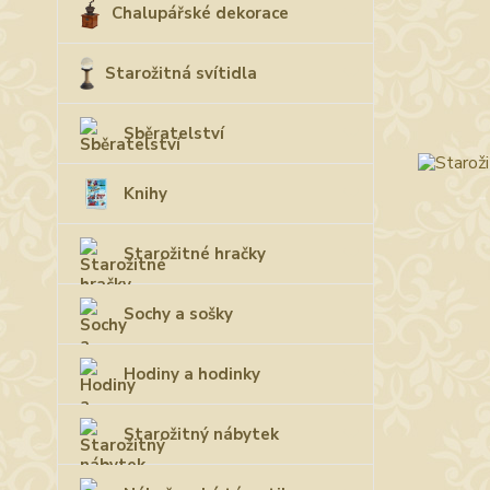
Chalupářské dekorace
Starožitná svítidla
Sběratelství
Knihy
Starožitné hračky
Sochy a sošky
Hodiny a hodinky
Starožitný nábytek