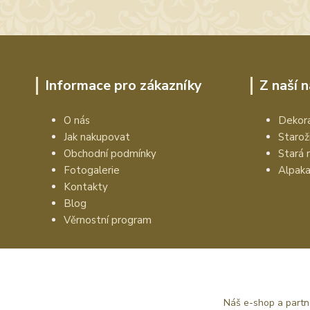
Informace pro zákazníky
Z naší 
O nás
Dekora
Jak nakupovat
Starož
Obchodní podmínky
Stará 
Fotogalerie
Alpak
Kontakty
Blog
Věrnostní program
Náš e-shop a partn