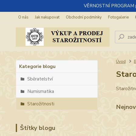
VĚRNOSTNÍ PROGRAM pro re
O nás
Jak nakupovat
Obchodní podmínky
Fotogalerie
Úvod
Kategorie blogu
Staro
Sběratelství
Starožitn
Numismatika
Starožitnosti
Nejnov
Štítky blogu