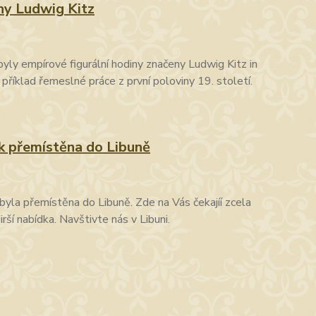
ny Ludwig Kitz
yly empírové figurální hodiny značeny Ludwig Kitz in
příklad řemeslné práce z první poloviny 19. století.
k přemístěna do Libuně
 byla přemístěna do Libuně. Zde na Vás čekajíí zcela
rší nabídka. Navštivte nás v Libuni.