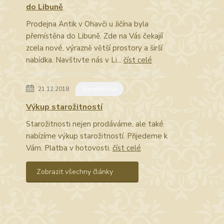
do Libuně
Prodejna Antik v Ohavči u Jičína byla
přemístěna do Libuně. Zde na Vás čekajíí
zcela nové, výrazně větší prostory a širší
nabídka. Navštivte nás v Li...
číst celé
21.12.2018
Starožitnosti
Výkup starožitností
Starožitnosti nejen prodáváme, ale také
nabízíme výkup starožitností. Přijedeme k
Vám. Platba v hotovosti.
číst celé
Zobrazit všechny články