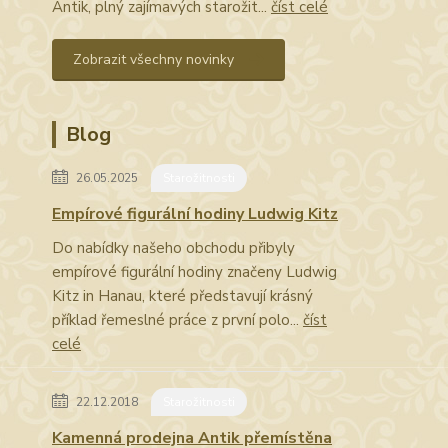
Antik, plný zajímavých starožit...
číst celé
Zobrazit všechny novinky
Blog
26.05.2025
Starožitnosti
Empírové figurální hodiny Ludwig Kitz
Do nabídky našeho obchodu přibyly
empírové figurální hodiny značeny Ludwig
Kitz in Hanau, které představují krásný
příklad řemeslné práce z první polo...
číst
celé
22.12.2018
Starožitnosti
Kamenná prodejna Antik přemístěna