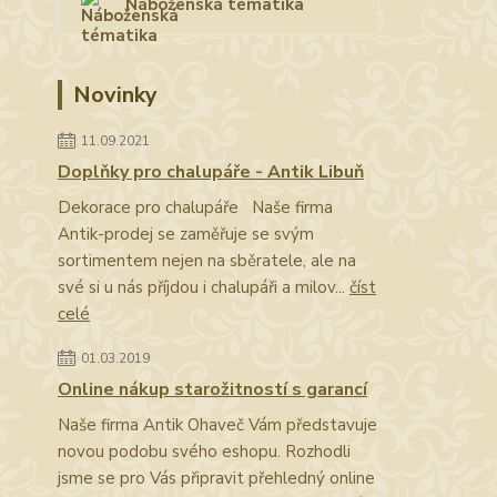
Náboženská tématika
Novinky
11.09.2021
Doplňky pro chalupáře - Antik Libuň
Dekorace pro chalupáře Naše firma
Antik-prodej se zaměřuje se svým
sortimentem nejen na sběratele, ale na
své si u nás příjdou i chalupáři a milov...
číst
celé
01.03.2019
Online nákup starožitností s garancí
Naše firma Antik Ohaveč Vám představuje
novou podobu svého eshopu. Rozhodli
jsme se pro Vás připravit přehledný online