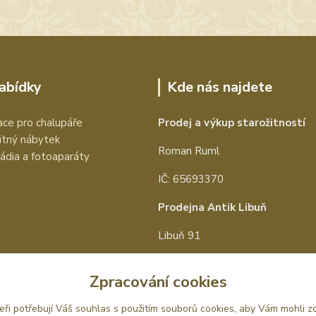
nabídky
Kde nás najdete
ce pro chalupáře
Prodej a výkup starožitností
itný nábytek
Roman Ruml
rádia a fotoaparáty
a
IČ: 65693370
Prodejna Antik Libuň
Libuň 91
Libuň 50715
Zpracování cookies
tel:
+420 602 657 097
eři potřebují Váš
souhlas
s použitím souborů cookies, aby Vám mohli z