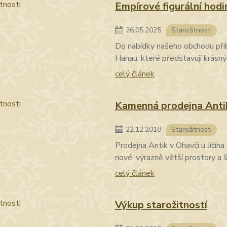
Empírové figurální hodi
26
.
05
.
2025
Starožitnosti
Do nabídky našeho obchodu přib
Hanau, které představují krásný 
celý článek
Kamenná prodejna Anti
22
.
12
.
2018
Starožitnosti
Prodejna Antik v Ohavči u Jičína
nové, výrazně větší prostory a ši
celý článek
Výkup starožitností