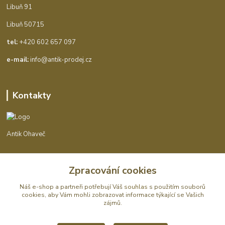
Libuň 91
Libuň 50715
tel:
+420 602 657 097
e-mail:
info@antik-prodej.cz
Kontakty
Antik Ohaveč
+420 602 657 097
Zpracování cookies
(Po-Pá, 9-16 hod.)
Náš e-shop a partneři potřebují Váš
souhlas
s použitím souborů
info@antik-prodej.cz
cookies, aby Vám mohli zobrazovat informace týkající se Vašich
zájmů.