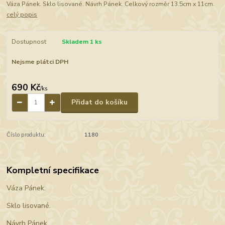
Váza Pánek. Sklo lisované. Návrh Pánek. Celkový rozměr 13.5cm x 11cm.
celý popis
Dostupnost
Skladem 1 ks
Nejsme plátci DPH
690 Kč
/
ks
Přidat do košíku
Číslo produktu:
1180
Kompletní specifikace
Váza Pánek.
Sklo lisované.
Návrh Pánek.