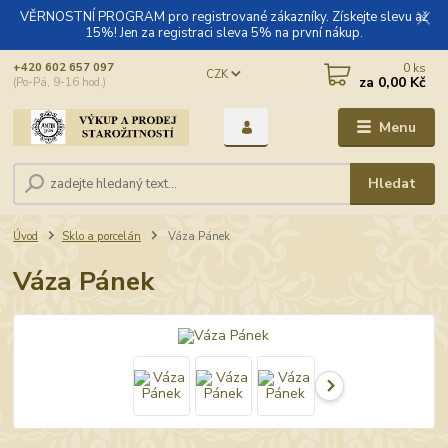
VĚRNOSTNÍ PROGRAM pro registrované zákazníky. Získejte slevu až
15%! Jen za registraci sleva 5% na první nákup.
0
ks
+420 602 657 097
CZK
za
0,00 Kč
(Po-Pá, 9-16 hod.)
Menu
Hledat
Úvod
Sklo a porcelán
Váza Pánek
Váza Pánek