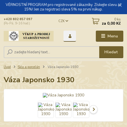
VĚRNOSTNÍ PROGRAM pro registrované zákazníky. Získejte slevu až
15%! Jen za registraci sleva 5% na první nákup.
0
ks
+420 602 657 097
CZK
za
0,00 Kč
(Po-Pá, 9-16 hod.)
Menu
Hledat
Úvod
Sklo a porcelán
Váza Japonsko 1930
Váza Japonsko 1930