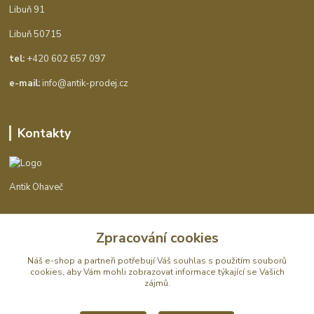
Libuň 91
Libuň 50715
tel:
+420 602 657 097
e-mail:
info@antik-prodej.cz
Kontakty
Antik Ohaveč
+420 602 657 097
Zpracování cookies
(Po-Pá, 9-16 hod.)
Náš e-shop a partneři potřebují Váš
souhlas
s použitím souborů
info@antik-prodej.cz
cookies, aby Vám mohli zobrazovat informace týkající se Vašich
zájmů.