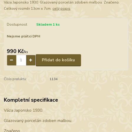
Váza Japonsko 1930. Glazovaný porcelán zdoben malbou. Značeno.
Celkový rozměr 13cm x 7cm.
celý popis
Dostupnost
Skladem 1 ks
Nejsme plátci DPH
990 Kč
/
ks
Přidat do košíku
Číslo produktu:
1134
Kompletní specifikace
Váza Japonsko 1930.
Glazovaný porcelán zdoben malbou.
Značeno.