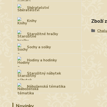
Sběratelství
Zboží 
Knihy
Chalu
Starožitné hračky
Sochy a sošky
Hodiny a hodinky
Starožitný nábytek
Náboženská tématika
Novinky