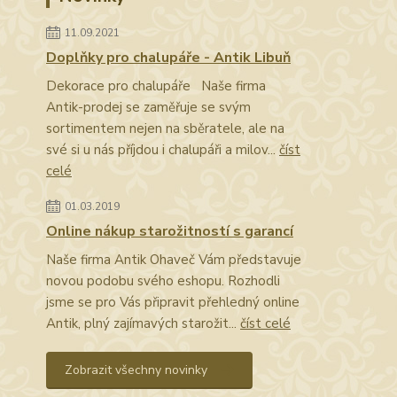
11.09.2021
Doplňky pro chalupáře - Antik Libuň
Dekorace pro chalupáře Naše firma
Antik-prodej se zaměřuje se svým
sortimentem nejen na sběratele, ale na
své si u nás příjdou i chalupáři a milov...
číst
celé
01.03.2019
Online nákup starožitností s garancí
Naše firma Antik Ohaveč Vám představuje
novou podobu svého eshopu. Rozhodli
jsme se pro Vás připravit přehledný online
Antik, plný zajímavých starožit...
číst celé
Zobrazit všechny novinky