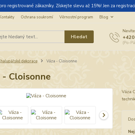
gistrované zákazníky. Získejte slevu až 15%! Jen za registraci
Kontakty
Ochrana soukromí
Věrnostní program
Blog
Nevíte
Hledat
+420
(Po-Pá
halupářské dekorace
Váza - Cloisonne
 - Cloisonne
Váza C
techni
Dos
Nej