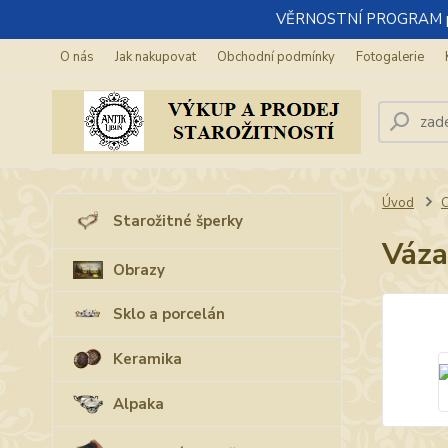
VĚRNOSTNÍ PROGRAM pro re
O nás
Jak nakupovat
Obchodní podmínky
Fotogalerie
Úvod
C
Starožitné šperky
Váza
Obrazy
Sklo a porcelán
Keramika
Alpaka