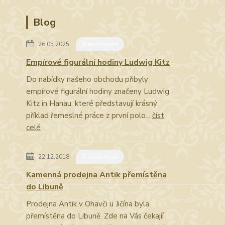
Blog
26.05.2025
Starožitnosti
Empírové figurální hodiny Ludwig Kitz
Do nabídky našeho obchodu přibyly
empírové figurální hodiny značeny Ludwig
Kitz in Hanau, které představují krásný
příklad řemeslné práce z první polo...
číst
celé
22.12.2018
Starožitnosti
Kamenná prodejna Antik přemístěna
do Libuně
Prodejna Antik v Ohavči u Jičína byla
přemístěna do Libuně. Zde na Vás čekajíí