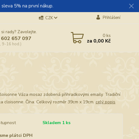
 sleva 5% na první nákup.
Přihlášení
CZK
 si rady? Zavolejte.
0
ks
 602 657 097
za
0,00 Kč
, 9-16 hod.)
loisonne Váza mosaz zdobená přihradkovými emaily. Tradiční
ka cloisonne. Čína. Celkový rozměr 39cm x 19cm.
celý popis
tupnost
Skladem 1 ks
sme plátci DPH