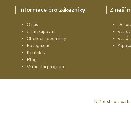
Informace pro zákazníky
Z naší 
O nás
Dekora
Jak nakupovat
Starož
Obchodní podmínky
Stará 
Fotogalerie
Alpak
Kontakty
Blog
Věrnostní program
Náš e-shop a partn