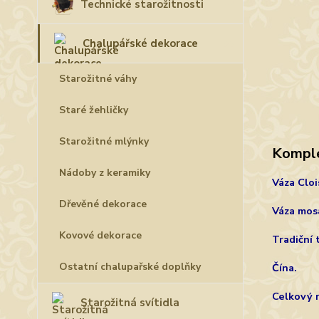
Technické starožitnosti
Chalupářské dekorace
Starožitné váhy
Staré žehličky
Starožitné mlýnky
Komple
Nádoby z keramiky
Váza Clo
Dřevěné dekorace
Váza mos
Kovové dekorace
Tradiční 
Ostatní chalupařské doplňky
Čína.
Celkový 
Starožitná svítidla