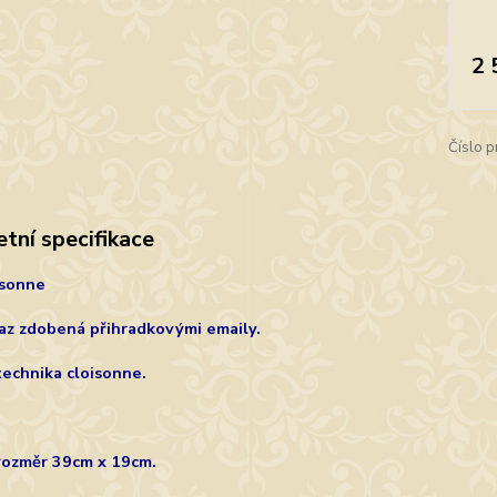
2 
Číslo p
tní specifikace
isonne
az zdobená přihradkovými emaily.
technika cloisonne.
rozměr 39cm x 19cm.