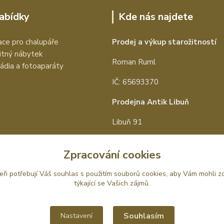
nabídky
Kde nás najdete
ce pro chalupáře
Prodej a výkup starožitností
itný nábytek
Roman Ruml
rádia a fotoaparáty
a
IČ: 65693370
Prodejna Antik Libuň
Libuň 91
Libuň 50715
Zpracování cookies
tel:
+420 602 657 097
eři potřebují Váš
souhlas
s použitím souborů cookies, aby Vám mohli z
e-mail:
info@antik-prodej.cz
týkající se Vašich zájmů.
Souhlasím
Nastavení