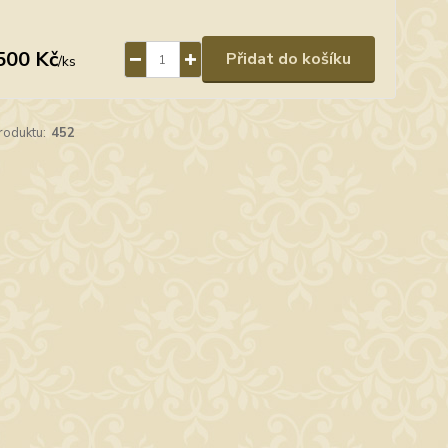
500 Kč
Přidat do košíku
/
ks
roduktu:
452