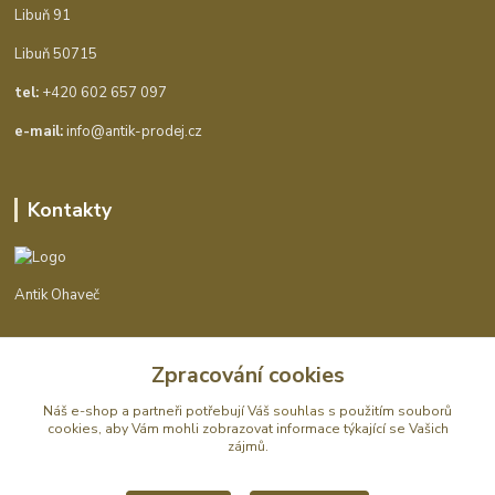
Libuň 91
Libuň 50715
tel:
+420 602 657 097
e-mail:
info@antik-prodej.cz
Kontakty
Antik Ohaveč
+420 602 657 097
Zpracování cookies
(Po-Pá, 9-16 hod.)
Náš e-shop a partneři potřebují Váš
souhlas
s použitím souborů
info@antik-prodej.cz
cookies, aby Vám mohli zobrazovat informace týkající se Vašich
zájmů.