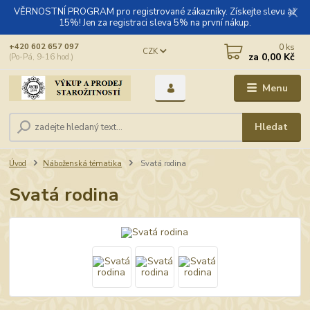
VĚRNOSTNÍ PROGRAM pro registrované zákazníky. Získejte slevu až
15%! Jen za registraci sleva 5% na první nákup.
0
ks
+420 602 657 097
CZK
za
0,00 Kč
(Po-Pá, 9-16 hod.)
Menu
Hledat
Úvod
Náboženská tématika
Svatá rodina
Svatá rodina