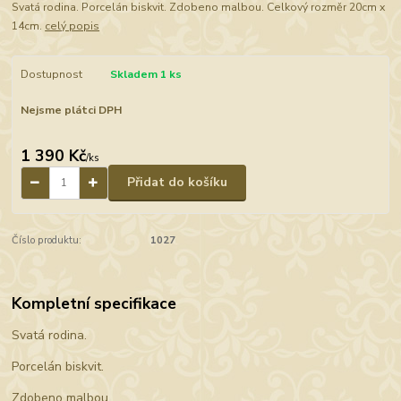
Svatá rodina. Porcelán biskvit. Zdobeno malbou. Celkový rozměr 20cm x
14cm.
celý popis
Dostupnost
Skladem 1 ks
Nejsme plátci DPH
1 390 Kč
/
ks
Přidat do košíku
Číslo produktu:
1027
Kompletní specifikace
Svatá rodina.
Porcelán biskvit.
Zdobeno malbou.