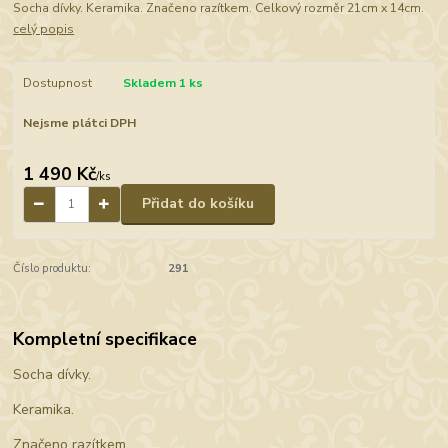
Socha dívky. Keramika. Značeno razítkem. Celkový rozměr 21cm x 14cm.
celý popis
Dostupnost
Skladem 1 ks
Nejsme plátci DPH
1 490 Kč
/
ks
Přidat do košíku
Číslo produktu:
291
Kompletní specifikace
Socha dívky.
Keramika.
Značeno razítkem.