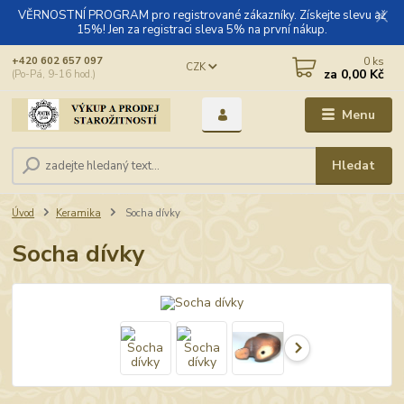
VĚRNOSTNÍ PROGRAM pro registrované zákazníky. Získejte slevu až
15%! Jen za registraci sleva 5% na první nákup.
0
ks
+420 602 657 097
CZK
za
0,00 Kč
(Po-Pá, 9-16 hod.)
Menu
Hledat
Úvod
Keramika
Socha dívky
Socha dívky