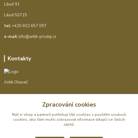
Libuň 91
Libuň 50715
tel:
+420 602 657 097
e-mail:
info@antik-prodej.cz
Kontakty
Antik Ohaveč
+420 602 657 097
Zpracování cookies
(Po-Pá, 9-16 hod.)
Náš e-shop a partneři potřebují Váš
souhlas
s použitím souborů
info@antik-prodej.cz
cookies, aby Vám mohli zobrazovat informace týkající se Vašich
zájmů.