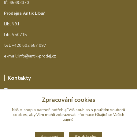
IČ: 65693370
Prodejna Antik Libuň
Libuň 91
Libuň 50715
tel:
+420 602 657 097
e-mail:
info@antik-prodej.cz
Kontakty
Zpracování cookies
Antik Ohaveč
Náš e-shop a partneři potřebují Váš
souhlas
s použitím souborů
cookies, aby Vám mohli zobrazovat informace týkající se Vašich
+420 602 657 097
zájmů.
(Po-Pá, 9-16 hod.)
info@antik-prodej.cz
Souhlasím
Nastavení