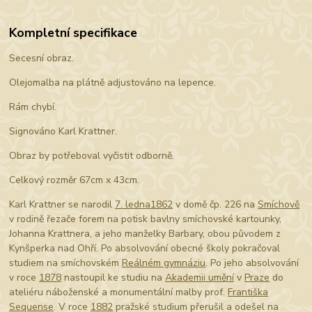
Kompletní specifikace
Secesní obraz.
Olejomalba na plátně adjustováno na lepence.
Rám chybí.
Signováno Karl Krattner.
Obraz by potřeboval vyčistit odborně.
Celkový rozměr 67cm x 43cm.
Karl Krattner se narodil
7. ledna
1862
v domě čp. 226 na
Smíchově
v rodině řezače forem na potisk bavlny smíchovské kartounky,
Johanna Krattnera, a jeho manželky Barbary, obou původem z
Kynšperka nad Ohří. Po absolvování obecné školy pokračoval
studiem na smíchovském
Reálném gymnáziu
. Po jeho absolvování
v roce
1878
nastoupil ke studiu na
Akademii umění
v
Praze
do
ateliéru náboženské a monumentální malby prof.
Františka
Sequense
. V roce
1882
pražské studium přerušil a odešel na