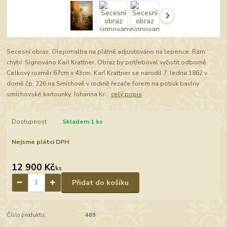
Secesní obraz. Olejomalba na plátně adjustováno na lepence. Rám
chybí. Signováno Karl Krattner. Obraz by potřeboval vyčistit odborně.
Celkový rozměr 67cm x 43cm. Karl Krattner se narodil 7. ledna 1862 v
domě čp. 226 na Smíchově v rodině řezače forem na potisk bavlny
smíchovské kartounky, Johanna Kr...
celý popis
Dostupnost
Skladem 1 ks
Nejsme plátci DPH
12 900 Kč
/
ks
Přidat do košíku
Číslo produktu:
489