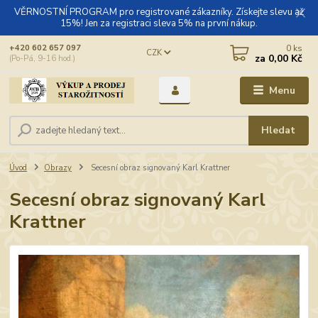
VĚRNOSTNÍ PROGRAM pro registrované zákazníky. Získejte slevu až
15%! Jen za registraci sleva 5% na první nákup.
0
ks
+420 602 657 097
CZK
za
0,00 Kč
(Po-Pá, 9-16 hod.)
Menu
Hledat
Úvod
Obrazy
Secesní obraz signovaný Karl Krattner
Secesní obraz signovaný Karl
Krattner