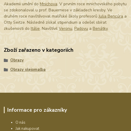
Akademii umění do
Mnichova
. V prvním roce mnichovského pobytu
se zdokonaloval u prof. Bauernese v základech kresby. Ve
druhém roce navštěvoval malířské školy profesorů
Julia Bencúra
a
Otty Seitze. Následně získal stipendium a odešel sbírat
zkušenosti do
Itálie
. Navštívil
Veronu
,
Padovu
a
Benátky
.
Zboží zařazeno v kategoriích
Obrazy
Obrazy olejomalba
Informace pro zákazníky
O nás
Jak nakupovat