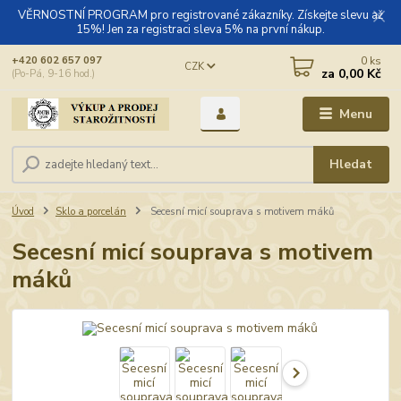
VĚRNOSTNÍ PROGRAM pro registrované zákazníky. Získejte slevu až
15%! Jen za registraci sleva 5% na první nákup.
0
ks
+420 602 657 097
CZK
za
0,00 Kč
(Po-Pá, 9-16 hod.)
Menu
Hledat
Úvod
Sklo a porcelán
Secesní micí souprava s motivem máků
Secesní micí souprava s motivem
máků