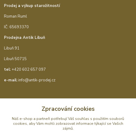
Prodej a výkup starožitností
Roman Ruml
IČ: 65693370
Prodejna Antik Libuň
Libuň 91
Libuň 50715
tel:
+420 602 657 097
e-mail:
info@antik-prodej.cz
Kontakty
Zpracování cookies
Náš e-shop a partneři potřebují Váš
souhlas
s použitím souborů
cookies, aby Vám mohli zobrazovat informace týkající se Vašich
Antik Ohaveč
zájmů.