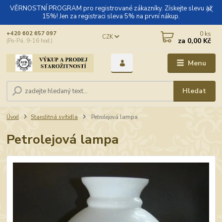
VĚRNOSTNÍ PROGRAM pro registrované zákazníky. Získejte slevu až
15%! Jen za registraci sleva 5% na první nákup.
0
ks
+420 602 657 097
CZK
za
0,00 Kč
(Po-Pá, 9-16 hod.)
Menu
Hledat
Úvod
Starožitná svítidla
Petrolejová lampa
Petrolejová lampa