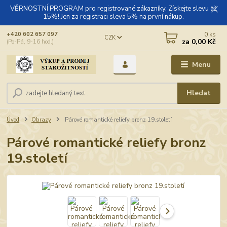
VĚRNOSTNÍ PROGRAM pro registrované zákazníky. Získejte slevu až
15%! Jen za registraci sleva 5% na první nákup.
0
ks
+420 602 657 097
CZK
za
0,00 Kč
(Po-Pá, 9-16 hod.)
Menu
Hledat
Úvod
Obrazy
Párové romantické reliefy bronz 19.století
Párové romantické reliefy bronz
19.století