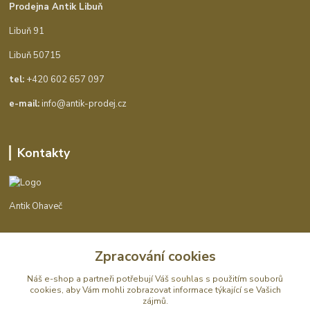
Prodejna Antik Libuň
Libuň 91
Libuň 50715
tel:
+420 602 657 097
e-mail:
info@antik-prodej.cz
Kontakty
Antik Ohaveč
+420 602 657 097
Zpracování cookies
(Po-Pá, 9-16 hod.)
Náš e-shop a partneři potřebují Váš
souhlas
s použitím souborů
info@antik-prodej.cz
cookies, aby Vám mohli zobrazovat informace týkající se Vašich
zájmů.