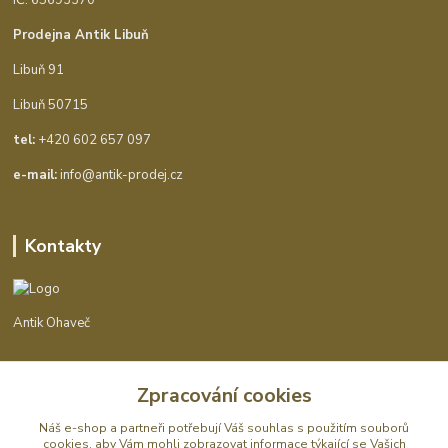
Prodejna Antik Libuň
Libuň 91
Libuň 50715
tel:
+420 602 657 097
e-mail:
info@antik-prodej.cz
Kontakty
Antik Ohaveč
+420 602 657 097
Zpracování cookies
(Po-Pá, 9-16 hod.)
Náš e-shop a partneři potřebují Váš
souhlas
s použitím souborů
info@antik-prodej.cz
cookies, aby Vám mohli zobrazovat informace týkající se Vašich