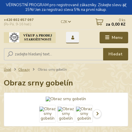
VĚRNOSTNÍ PROGRAM pro registrované zákazníky. Získejte slevu až
15%! Jen za registraci sleva 5% na první nákup.
0
ks
+420 602 657 097
CZK
za
0,00 Kč
(Po-Pá, 9-16 hod.)
Menu
Hledat
Úvod
Obrazy
Obraz srny gobelín
Obraz srny gobelín