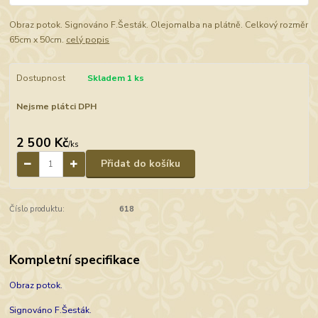
Obraz potok. Signováno F.Šesták. Olejomalba na plátně. Celkový rozměr
65cm x 50cm.
celý popis
Dostupnost
Skladem 1 ks
Nejsme plátci DPH
2 500 Kč
/
ks
Přidat do košíku
Číslo produktu:
618
Kompletní specifikace
Obraz potok.
Signováno F.Šesták.