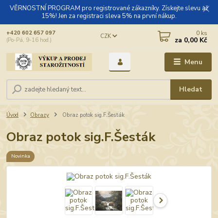
VĚRNOSTNÍ PROGRAM pro registrované zákazníky. Získejte slevu až
15%! Jen za registraci sleva 5% na první nákup.
0
ks
+420 602 657 097
CZK
za
0,00 Kč
(Po-Pá, 9-16 hod.)
Menu
Hledat
Úvod
Obrazy
Obraz potok sig.F.Šesták
Obraz potok sig.F.Šesták
Novinka