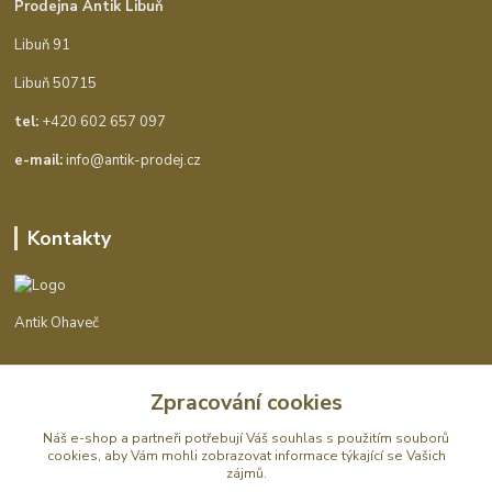
Prodejna Antik Libuň
Libuň 91
Libuň 50715
tel:
+420 602 657 097
e-mail:
info@antik-prodej.cz
Kontakty
Antik Ohaveč
+420 602 657 097
Zpracování cookies
(Po-Pá, 9-16 hod.)
Náš e-shop a partneři potřebují Váš
souhlas
s použitím souborů
info@antik-prodej.cz
cookies, aby Vám mohli zobrazovat informace týkající se Vašich
zájmů.