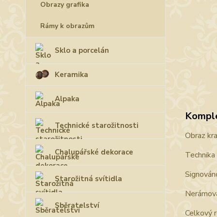
Obrazy grafika
Rámy k obrazům
Sklo a porcelán
Keramika
Alpaka
Komple
Technické starožitnosti
Obraz kraj
Chalupářské dekorace
Technika 
Signován
Starožitná svítidla
Nerámov
Sběratelství
Celkový 