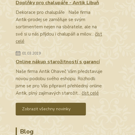
Doplňky pro chalupáře - Antik Libuň
Dekorace pro chalupáře Naše firma
Antik-prodej se zaměřuje se svým
sortimentem nejen na sběratele, ale na
své si u nás příjdou i chalupáři a milov...
číst
celé
01.03.2019
Online nákup starožitností s garancí
Naše firma Antik Ohaveč Vám představuje
novou podobu svého eshopu. Rozhodli
jsme se pro Vás připravit přehledný online
Antik, plný zajímavých starožit...
číst celé
Zobrazit všechny novinky
Blog