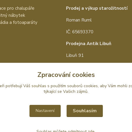
ce pro chalupáře
Prodej a výkup starožitností
itný nábytek
Roman Ruml
rádia a fotoaparáty
a
IČ: 65693370
Prodejna Antik Libuň
Libuň 91
Libuň 50715
Zpracování cookies
tel:
+420 602 657 097
eři potřebují Váš
souhlas
s použitím souborů cookies, aby Vám mohli z
e-mail:
info@antik-prodej.cz
týkající se Vašich zájmů.
Souhlasím
Nastavení
Souhlas můžete odmítnout
zde
.