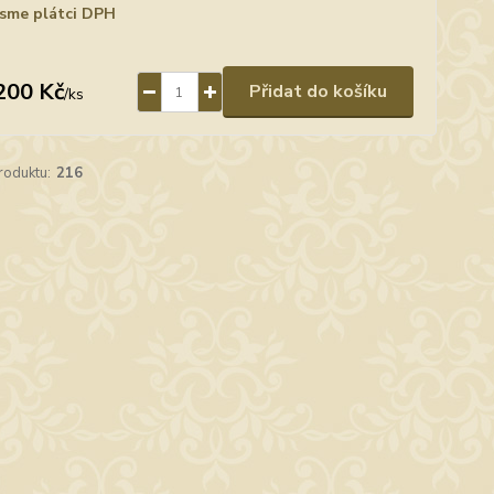
sme plátci DPH
200 Kč
Přidat do košíku
/
ks
roduktu:
216