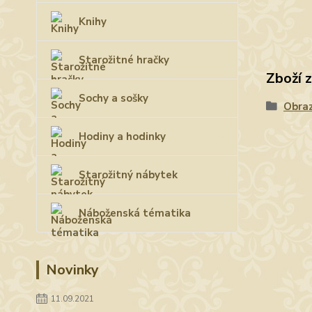
Knihy
Starožitné hračky
Zboží 
Sochy a sošky
Obra
Hodiny a hodinky
Starožitný nábytek
Náboženská tématika
Novinky
11.09.2021