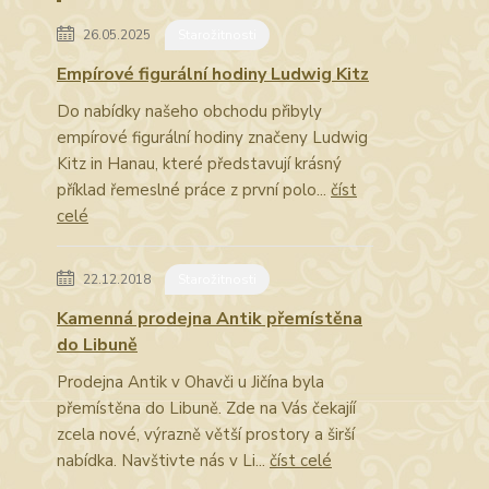
26.05.2025
Starožitnosti
Empírové figurální hodiny Ludwig Kitz
Do nabídky našeho obchodu přibyly
empírové figurální hodiny značeny Ludwig
Kitz in Hanau, které představují krásný
příklad řemeslné práce z první polo...
číst
celé
22.12.2018
Starožitnosti
Kamenná prodejna Antik přemístěna
do Libuně
Prodejna Antik v Ohavči u Jičína byla
přemístěna do Libuně. Zde na Vás čekajíí
zcela nové, výrazně větší prostory a širší
nabídka. Navštivte nás v Li...
číst celé