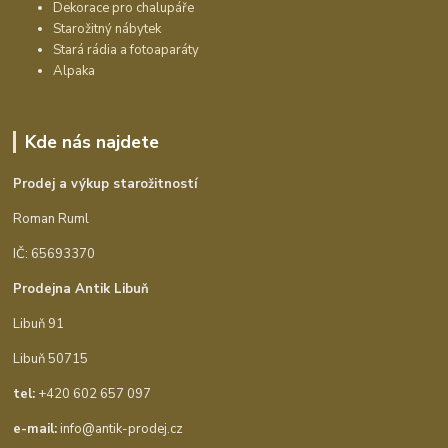
Dekorace pro chalupáře
Starožitný nábytek
Stará rádia a fotoaparáty
Alpaka
Kde nás najdete
Prodej a výkup starožitností
Roman Ruml
IČ: 65693370
Prodejna Antik Libuň
Libuň 91
Libuň 50715
tel:
+420 602 657 097
e-mail:
info@antik-prodej.cz