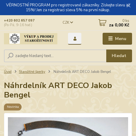
VĚRNOSTNÍ PROGRAM pro registrované zákazníky. Získejte slevu až
15%! Jen za registraci sleva 5% na první nákup.
0
ks
+420 602 657 097
CZK
za
0,00 Kč
(Po-Pá, 9-16 hod.)
Menu
Hledat
Úvod
Starožitné šperky
Náhrdelník ART DECO Jakob Bengel
Náhrdelník ART DECO Jakob
Bengel
Novinka