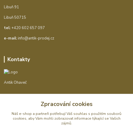
Libuň 91
Libuň 50715
tel:
+420 602 657 097
e-mail:
info@antik-prodej.cz
Kontakty
Antik Ohaveč
+420 602 657 097
Zpracování cookies
(Po-Pá, 9-16 hod.)
Náš e-shop a partneři potřebují Váš
souhlas
s použitím souborů
info@antik-prodej.cz
cookies, aby Vám mohli zobrazovat informace týkající se Vašich
zájmů.