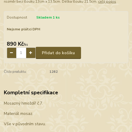
rozměr bez tlouku 13cm x 13.5cm. Délka tlouku 21.5cm.
celý popis
Dostupnost
Skladem 1 ks
Nejsme plátci DPH
890 Kč
/
ks
Přidat do košíku
Číslo produktu:
1262
Kompletní specifikace
Mosazný hmoždíř č.7.
Materiál mosaz.
Vše v původním stavu.