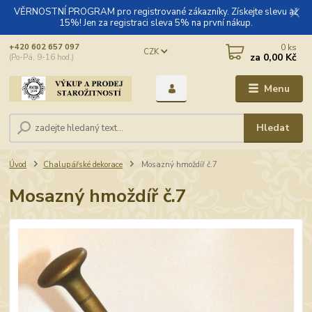
VĚRNOSTNÍ PROGRAM pro registrované zákazníky. Získejte slevu až
15%! Jen za registraci sleva 5% na první nákup.
0
ks
+420 602 657 097
CZK
za
0,00 Kč
(Po-Pá, 9-16 hod.)
Menu
Hledat
Úvod
Chalupářské dekorace
Mosazný hmoždíř č.7
Mosazný hmoždíř č.7