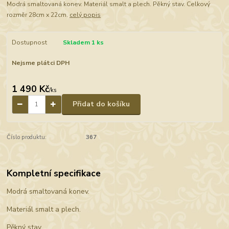
Modrá smaltovaná konev. Materiál smalt a plech. Pěkný stav. Celkový
rozměr 28cm x 22cm.
celý popis
Dostupnost
Skladem 1 ks
Nejsme plátci DPH
1 490 Kč
/
ks
Přidat do košíku
Číslo produktu:
367
Kompletní specifikace
Modrá smaltovaná konev.
Materiál smalt a plech.
Pěkný stav.