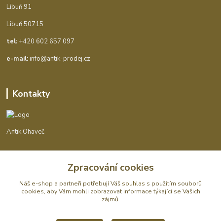
Libuň 91
Libuň 50715
tel:
+420 602 657 097
e-mail:
info@antik-prodej.cz
Kontakty
Antik Ohaveč
+420 602 657 097
Zpracování cookies
(Po-Pá, 9-16 hod.)
Náš e-shop a partneři potřebují Váš
souhlas
s použitím souborů
info@antik-prodej.cz
cookies, aby Vám mohli zobrazovat informace týkající se Vašich
zájmů.