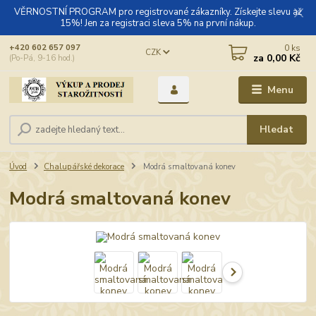
VĚRNOSTNÍ PROGRAM pro registrované zákazníky. Získejte slevu až
15%! Jen za registraci sleva 5% na první nákup.
0
ks
+420 602 657 097
CZK
za
0,00 Kč
(Po-Pá, 9-16 hod.)
Menu
Hledat
Úvod
Chalupářské dekorace
Modrá smaltovaná konev
Modrá smaltovaná konev