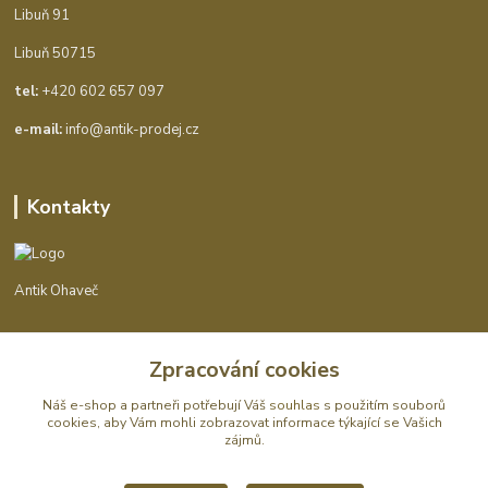
Libuň 91
Libuň 50715
tel:
+420 602 657 097
e-mail:
info@antik-prodej.cz
Kontakty
Antik Ohaveč
+420 602 657 097
Zpracování cookies
(Po-Pá, 9-16 hod.)
Náš e-shop a partneři potřebují Váš
souhlas
s použitím souborů
info@antik-prodej.cz
cookies, aby Vám mohli zobrazovat informace týkající se Vašich
zájmů.