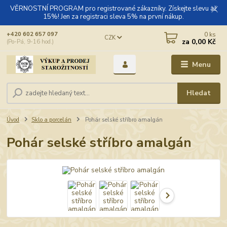
VĚRNOSTNÍ PROGRAM pro registrované zákazníky. Získejte slevu až
15%! Jen za registraci sleva 5% na první nákup.
0
ks
+420 602 657 097
CZK
za
0,00 Kč
(Po-Pá, 9-16 hod.)
Menu
Hledat
Úvod
Sklo a porcelán
Pohár selské stříbro amalgán
Pohár selské stříbro amalgán