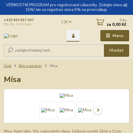
VĚRNOSTNÍ PROGRAM pro registrované zákazníky. Získejte slevu až
15%! Jen za registraci sleva 5% na první nákup.
0
ks
+420 602 657 097
CZK
za
0,00 Kč
(Po-Pá, 9-16 hod.)
Menu
Hledat
Úvod
Sklo a porcelán
Mísa
Mísa
Mísa. Hutní sklo. Vše v původním stavu. Celkový rozměr 23cm x 11cm