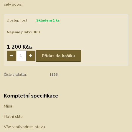
celý popis
Dostupnost
Skladem 1 ks
Nejsme plátci DPH
1 200 Kč
/
ks
Přidat do košíku
Číslo produktu:
1196
Kompletní specifikace
Mísa.
Hutní sklo.
Vše v původním stavu.