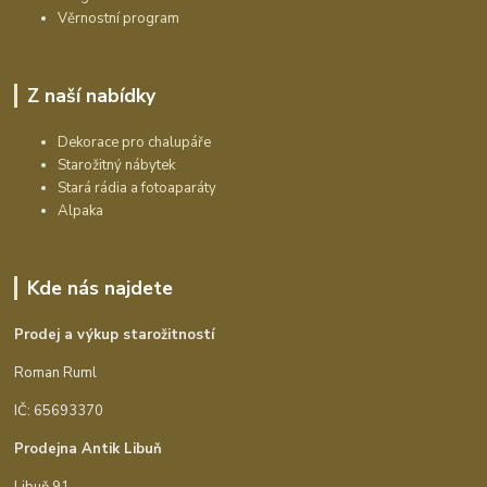
Věrnostní program
Z naší nabídky
Dekorace pro chalupáře
Starožitný nábytek
Stará rádia a fotoaparáty
Alpaka
Kde nás najdete
Prodej a výkup starožitností
Roman Ruml
IČ: 65693370
Prodejna Antik Libuň
Libuň 91