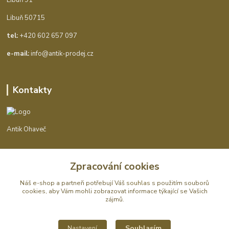
Libuň 50715
tel:
+420 602 657 097
e-mail:
info@antik-prodej.cz
Kontakty
Antik Ohaveč
+420 602 657 097
Zpracování cookies
(Po-Pá, 9-16 hod.)
Náš e-shop a partneři potřebují Váš
souhlas
s použitím souborů
info@antik-prodej.cz
cookies, aby Vám mohli zobrazovat informace týkající se Vašich
zájmů.
Souhlasím
Nastavení