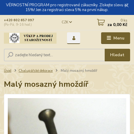
VĚRNOSTNÍ PROGRAM pro registrované zákazníky. Získejte slevu až
15%! Jen za registraci sleva 5% na první nákup.
0
ks
+420 602 657 097
CZK
za
0,00 Kč
(Po-Pá, 9-16 hod.)
Menu
Hledat
Úvod
Chalupářské dekorace
Malý mosazný hmoždíř
Malý mosazný hmoždíř