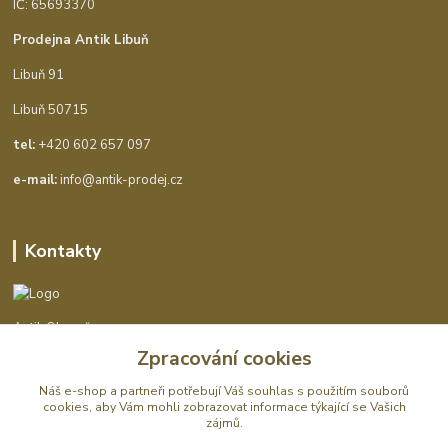
IČ: 65693370
Prodejna Antik Libuň
Libuň 91
Libuň 50715
tel:
+420 602 657 097
e-mail:
info@antik-prodej.cz
Kontakty
Antik Ohaveč
Zpracování cookies
+420 602 657 097
Náš e-shop a partneři potřebují Váš
souhlas
s použitím souborů
(Po-Pá, 9-16 hod.)
cookies, aby Vám mohli zobrazovat informace týkající se Vašich
zájmů.
info@antik-prodej.cz