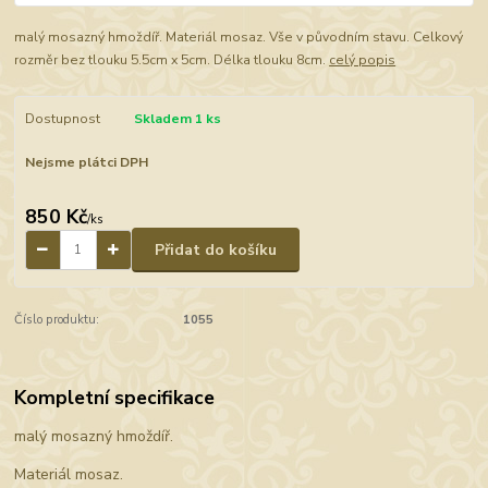
malý mosazný hmoždíř. Materiál mosaz. Vše v původním stavu. Celkový
rozměr bez tlouku 5.5cm x 5cm. Délka tlouku 8cm.
celý popis
Dostupnost
Skladem 1 ks
Nejsme plátci DPH
850 Kč
/
ks
Přidat do košíku
Číslo produktu:
1055
Kompletní specifikace
malý mosazný hmoždíř.
Materiál mosaz.