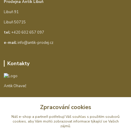
Prodejna Antik Libuň
Libuň 91
Libuň 50715
tel:
+420 602 657 097
e-mail:
info@antik-prodej.cz
Kontakty
Antik Ohaveč
+420 602 657 097
Zpracování cookies
(Po-Pá, 9-16 hod.)
Náš e-shop a partneři potřebují Váš
souhlas
s použitím souborů
info@antik-prodej.cz
cookies, aby Vám mohli zobrazovat informace týkající se Vašich
zájmů.