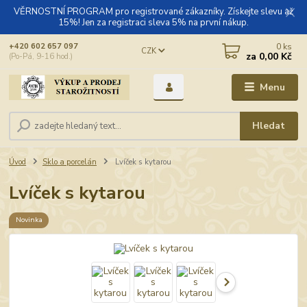
VĚRNOSTNÍ PROGRAM pro registrované zákazníky. Získejte slevu až
15%! Jen za registraci sleva 5% na první nákup.
0
ks
+420 602 657 097
CZK
za
0,00 Kč
(Po-Pá, 9-16 hod.)
Menu
Hledat
Úvod
Sklo a porcelán
Lvíček s kytarou
Lvíček s kytarou
Novinka