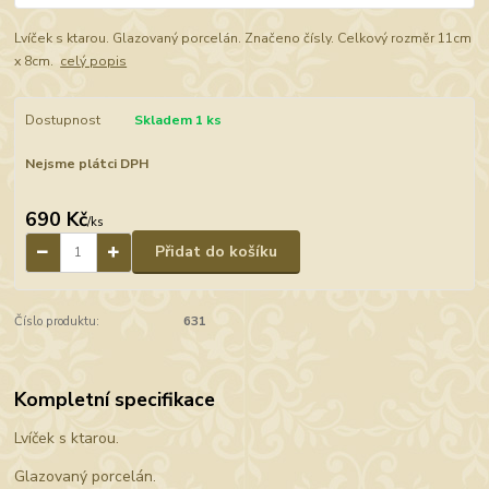
Lvíček s ktarou. Glazovaný porcelán. Značeno čísly. Celkový rozměr 11cm
x 8cm.
celý popis
Dostupnost
Skladem 1 ks
Nejsme plátci DPH
690 Kč
/
ks
Přidat do košíku
Číslo produktu:
631
Kompletní specifikace
Lvíček s ktarou.
Glazovaný porcelán.