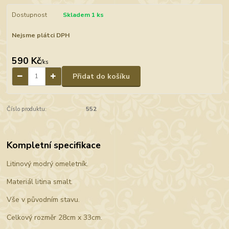
Dostupnost
Skladem 1 ks
Nejsme plátci DPH
590 Kč
/
ks
Přidat do košíku
Číslo produktu:
552
Kompletní specifikace
Litinový modrý omeletník.
Materiál litina smalt.
Vše v původním stavu.
Celkový rozměr 28cm x 33cm.