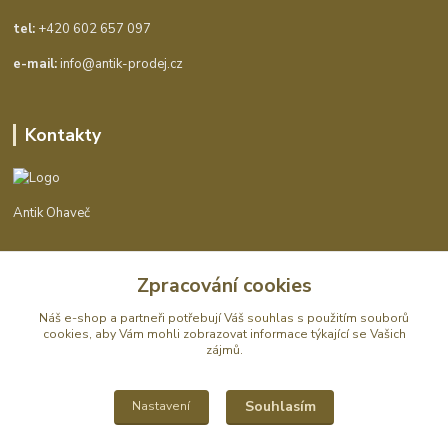
tel:
+420 602 657 097
e-mail:
info@antik-prodej.cz
Kontakty
Antik Ohaveč
+420 602 657 097
Zpracování cookies
(Po-Pá, 9-16 hod.)
Náš e-shop a partneři potřebují Váš
souhlas
s použitím souborů
info@antik-prodej.cz
cookies, aby Vám mohli zobrazovat informace týkající se Vašich
zájmů.
Souhlasím
Nastavení