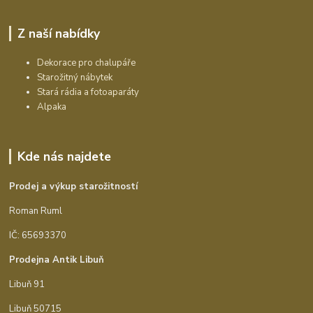
Z naší nabídky
Dekorace pro chalupáře
Starožitný nábytek
Stará rádia a fotoaparáty
Alpaka
Kde nás najdete
Prodej a výkup starožitností
Roman Ruml
IČ: 65693370
Prodejna Antik Libuň
Libuň 91
Libuň 50715