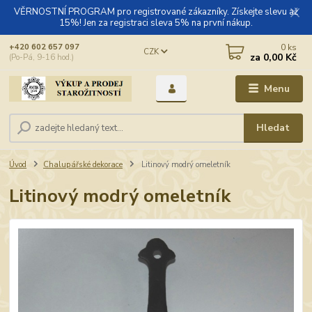
VĚRNOSTNÍ PROGRAM pro registrované zákazníky. Získejte slevu až
15%! Jen za registraci sleva 5% na první nákup.
0
ks
+420 602 657 097
CZK
za
0,00 Kč
(Po-Pá, 9-16 hod.)
Menu
Hledat
Úvod
Chalupářské dekorace
Litinový modrý omeletník
Litinový modrý omeletník