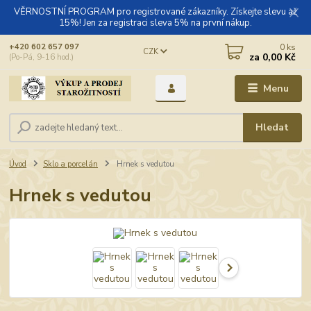
VĚRNOSTNÍ PROGRAM pro registrované zákazníky. Získejte slevu až
15%! Jen za registraci sleva 5% na první nákup.
0
ks
+420 602 657 097
CZK
za
0,00 Kč
(Po-Pá, 9-16 hod.)
Menu
Hledat
Úvod
Sklo a porcelán
Hrnek s vedutou
Hrnek s vedutou