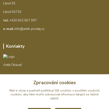
Libuň 91
Libuň 50715
tel:
+420 602 657 097
e-mail:
info@antik-prodej.cz
Kontakty
Antik Ohaveč
+420 602 657 097
Zpracování cookies
(Po-Pá, 9-16 hod.)
Náš e-shop a partneři potřebují Váš
souhlas
s použitím souborů
info@antik-prodej.cz
cookies, aby Vám mohli zobrazovat informace týkající se Vašich
zájmů.