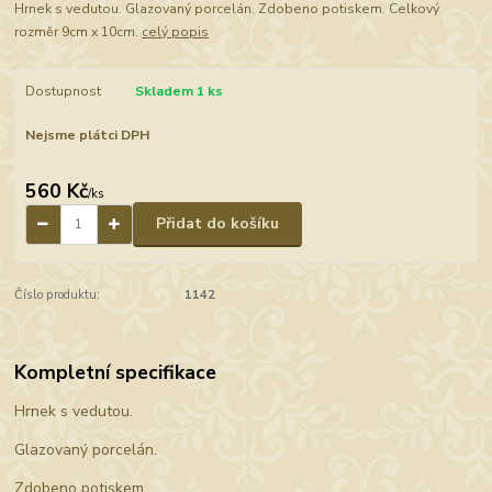
Hrnek s vedutou. Glazovaný porcelán. Zdobeno potiskem. Celkový
rozměr 9cm x 10cm.
celý popis
Dostupnost
Skladem 1 ks
Nejsme plátci DPH
560 Kč
/
ks
Přidat do košíku
Číslo produktu:
1142
Kompletní specifikace
Hrnek s vedutou.
Glazovaný porcelán.
Zdobeno potiskem.