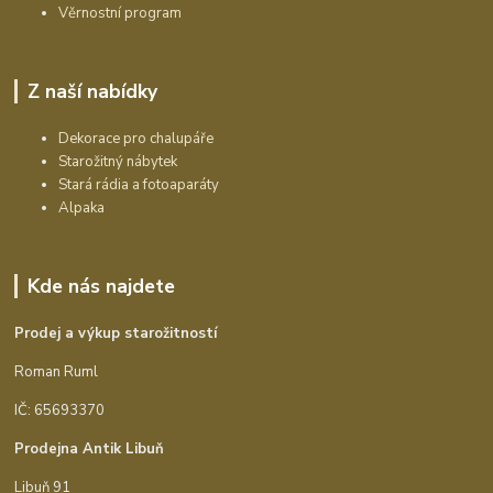
Věrnostní program
Z naší nabídky
Dekorace pro chalupáře
Starožitný nábytek
Stará rádia a fotoaparáty
Alpaka
Kde nás najdete
Prodej a výkup starožitností
Roman Ruml
IČ: 65693370
Prodejna Antik Libuň
Libuň 91