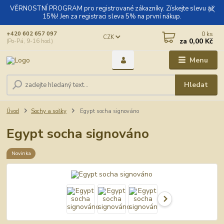
VĚRNOSTNÍ PROGRAM pro registrované zákazníky. Získejte slevu až
15%! Jen za registraci sleva 5% na první nákup.
0
ks
+420 602 657 097
CZK
za
0,00 Kč
(Po-Pá, 9-16 hod.)
Menu
Hledat
Úvod
Sochy a sošky
Egypt socha signováno
Egypt socha signováno
Novinka