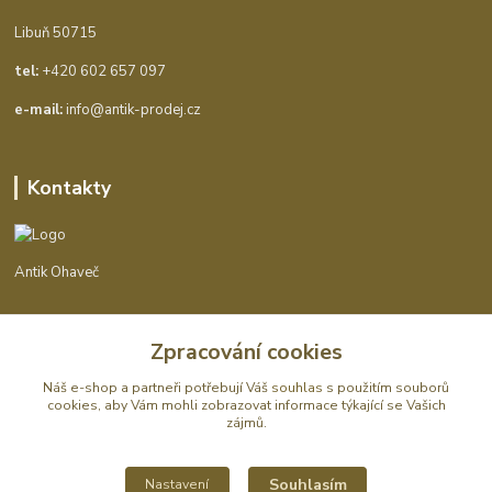
Libuň 50715
tel:
+420 602 657 097
e-mail:
info@antik-prodej.cz
Kontakty
Antik Ohaveč
+420 602 657 097
Zpracování cookies
(Po-Pá, 9-16 hod.)
Náš e-shop a partneři potřebují Váš
souhlas
s použitím souborů
info@antik-prodej.cz
cookies, aby Vám mohli zobrazovat informace týkající se Vašich
zájmů.
Souhlasím
Nastavení