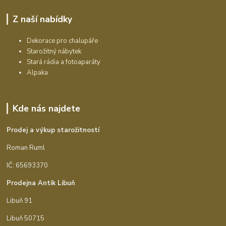
Z naší nabídky
Dekorace pro chalupáře
Starožitný nábytek
Stará rádia a fotoaparáty
Alpaka
Kde nás najdete
Prodej a výkup starožitností
Roman Ruml
IČ: 65693370
Prodejna Antik Libuň
Libuň 91
Libuň 50715