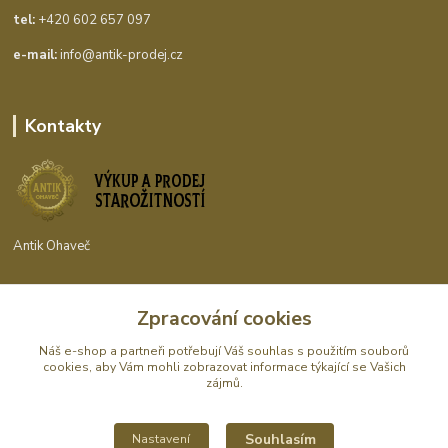
tel:
+420 602 657 097
e-mail:
info@antik-prodej.cz
Kontakty
Antik Ohaveč
+420 602 657 097
Zpracování cookies
(Po-Pá, 9-16 hod.)
Náš e-shop a partneři potřebují Váš
souhlas
s použitím souborů
info@antik-prodej.cz
cookies, aby Vám mohli zobrazovat informace týkající se Vašich
zájmů.
Souhlasím
Nastavení