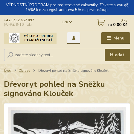
VĚRNOSTNÍ PROGRAM pro registrované zákazníky. Získejte slevu až
15%! Jen za registraci sleva 5% na první nákup.
0
ks
+420 602 657 097
CZK
za
0,00 Kč
(Po-Pá, 9-16 hod.)
Menu
Hledat
Úvod
Obrazy
Dřevoryt pohled na Sněžku signováno Klouček
Dřevoryt pohled na Sněžku
signováno Klouček