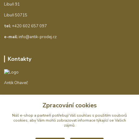
Libuň 91
Libuň 50715
tel:
+420 602 657 097
e-mail:
info@antik-prodej.cz
Kontakty
Antik Ohaveč
+420 602 657 097
Zpracování cookies
(Po-Pá, 9-16 hod.)
Náš e-shop a partneři potřebují Váš
souhlas
s použitím souborů
info@antik-prodej.cz
cookies, aby Vám mohli zobrazovat informace týkající se Vašich
zájmů.