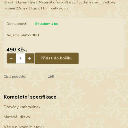
Dřevěný kafemlýnek. Materiál dřevo. Vše v původním stavu. Celkový
rozměr 22cm x 11cm x 11cm.
celý popis
Dostupnost
Skladem 1 ks
Nejsme plátci DPH
490 Kč
/
ks
Přidat do košíku
Číslo produktu:
195
Kompletní specifikace
Dřevěný kafemlýnek.
Materiál dřevo.
Vše v původním stavu.