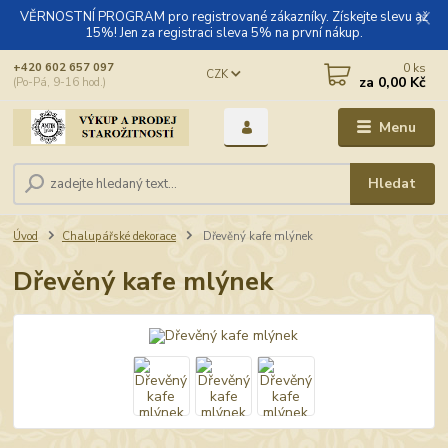
VĚRNOSTNÍ PROGRAM pro registrované zákazníky. Získejte slevu až
15%! Jen za registraci sleva 5% na první nákup.
0
ks
+420 602 657 097
CZK
za
0,00 Kč
(Po-Pá, 9-16 hod.)
Menu
Hledat
Úvod
Chalupářské dekorace
Dřevěný kafe mlýnek
Dřevěný kafe mlýnek