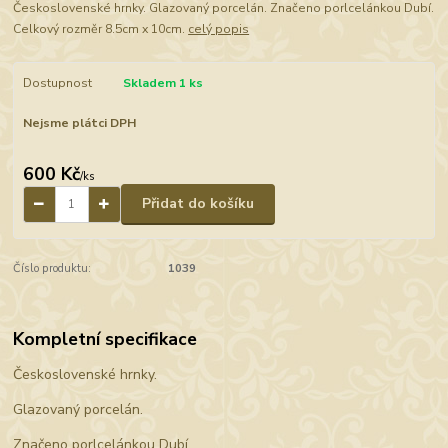
Československé hrnky. Glazovaný porcelán. Značeno porlcelánkou Dubí.
Celkový rozměr 8.5cm x 10cm.
celý popis
Dostupnost
Skladem 1 ks
Nejsme plátci DPH
600 Kč
/
ks
Přidat do košíku
Číslo produktu:
1039
Kompletní specifikace
Československé hrnky.
Glazovaný porcelán.
Značeno porlcelánkou Dubí.