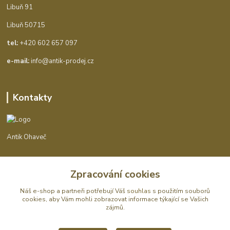
Libuň 91
Libuň 50715
tel:
+420 602 657 097
e-mail:
info@antik-prodej.cz
Kontakty
Antik Ohaveč
+420 602 657 097
Zpracování cookies
(Po-Pá, 9-16 hod.)
Náš e-shop a partneři potřebují Váš
souhlas
s použitím souborů
info@antik-prodej.cz
cookies, aby Vám mohli zobrazovat informace týkající se Vašich
zájmů.