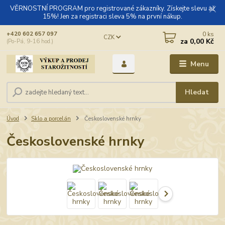
VĚRNOSTNÍ PROGRAM pro registrované zákazníky. Získejte slevu až
15%! Jen za registraci sleva 5% na první nákup.
0
ks
+420 602 657 097
CZK
za
0,00 Kč
(Po-Pá, 9-16 hod.)
Menu
Hledat
Úvod
Sklo a porcelán
Československé hrnky
Československé hrnky