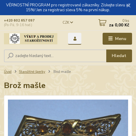
VĚRNOSTNÍ PROGRAM pro registrované zákazníky. Získejte slevu až
15%! Jen za registraci sleva 5% na první nákup.
0
ks
+420 602 657 097
CZK
za
0,00 Kč
(Po-Pá, 9-16 hod.)
Menu
Hledat
Úvod
Starožitné šperky
Brož mašle
Brož mašle