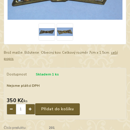
Brož mašle. Bižuterie. Obecný kov. Celkový rozměr 7cm x 1.5cm.
celý
popis
Dostupnost
Skladem 1 ks
Nejsme plátci DPH
350 Kč
/
ks
Přidat do košíku
Číslo produktu:
201