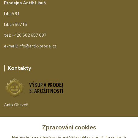
Prodejna Antik Libuň
Libuň 91
Libuň 50715
tel:
+420 602 657 097
e-mail:
info@antik-prodej.cz
Kontakty
Antik Ohaveč
+420 602 657 097
Zpracování cookies
(Po-Pá, 9-16 hod.)
Náš e-shop a partneři potřebují Váš
souhlas
s použitím souborů