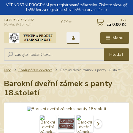
VĚRNOSTNÍ PROGRAM pro registrované zákazníky. Získejte slevu až
15%! Jen za registraci sleva 5% na první nákup.
0
ks
+420 602 657 097
CZK
za
0,00 Kč
(Po-Pá, 9-16 hod.)
Menu
Hledat
Úvod
Chalupářské dekorace
Barokní dveřní zámek s panty 18.století
Barokní dveřní zámek s panty
18.století