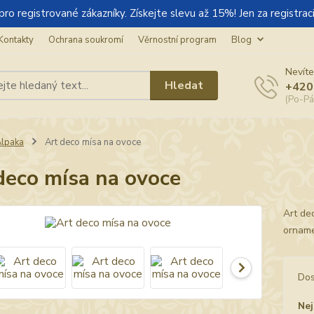
gistrované zákazníky. Získejte slevu až 15%! Jen za registraci
Kontakty
Ochrana soukromí
Věrnostní program
Blog
Nevíte
Hledat
+420
(Po-Pá
lpaka
Art deco mísa na ovoce
deco mísa na ovoce
Art de
orname
Dos
Nej