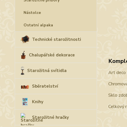
Starožitné příbory
Nástolce
Ostatní alpaka
Technické starožitnosti
Chalupářské dekorace
Komple
Starožitná svítidla
Art deco 
Chromova
Sběratelství
Sklo zdo
Knihy
Celkový 
Starožitné hračky