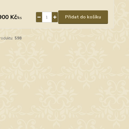
900 Kč
Přidat do košíku
/
ks
roduktu:
598