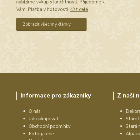
nabízíme výkup starožitností. Přijedeme k
Vám. Platba v hotovosti.
číst celé
Zobrazit všechny články
Informace pro zákazníky
Z naší 
O nás
Dekora
Jak nakupovat
Starož
Obchodní podmínky
Stará 
Fotogalerie
Alpak