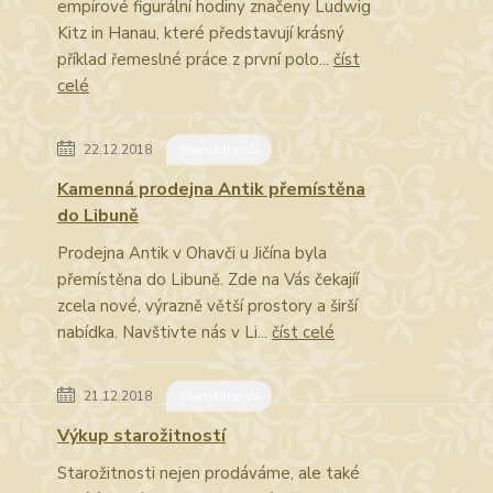
empírové figurální hodiny značeny Ludwig
Kitz in Hanau, které představují krásný
příklad řemeslné práce z první polo...
číst
celé
22.12.2018
Starožitnosti
Kamenná prodejna Antik přemístěna
do Libuně
Prodejna Antik v Ohavči u Jičína byla
přemístěna do Libuně. Zde na Vás čekajíí
zcela nové, výrazně větší prostory a širší
nabídka. Navštivte nás v Li...
číst celé
21.12.2018
Starožitnosti
Výkup starožitností
Starožitnosti nejen prodáváme, ale také