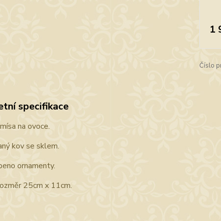
1 
Číslo p
tní specifikace
mísa na ovoce.
ný kov se sklem.
beno ornamenty.
rozměr 25cm x 11cm.