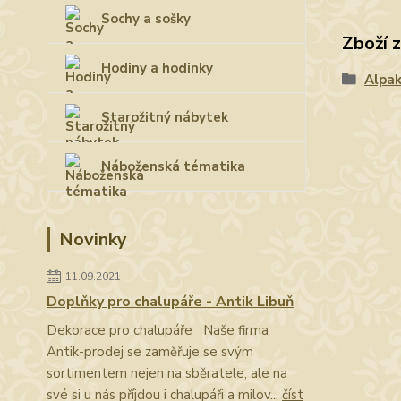
Sochy a sošky
Zboží 
Hodiny a hodinky
Alpa
Starožitný nábytek
Náboženská tématika
Novinky
11.09.2021
Doplňky pro chalupáře - Antik Libuň
Dekorace pro chalupáře Naše firma
Antik-prodej se zaměřuje se svým
sortimentem nejen na sběratele, ale na
své si u nás příjdou i chalupáři a milov...
číst