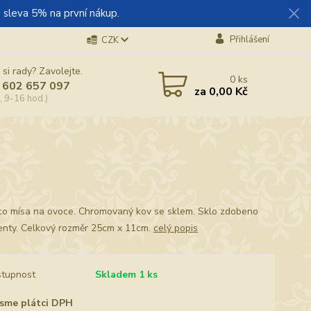
 sleva 5% na první nákup.
Přihlášení
CZK
 si rady? Zavolejte.
0
ks
 602 657 097
za
0,00 Kč
, 9-16 hod.)
co mísa na ovoce. Chromovaný kov se sklem. Sklo zdobeno
nty. Celkový rozměr 25cm x 11cm.
celý popis
tupnost
Skladem 1 ks
sme plátci DPH