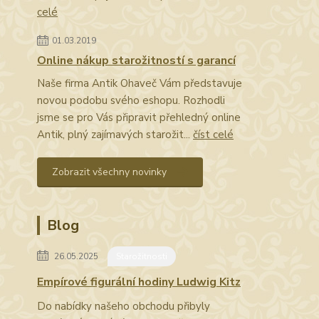
celé
01.03.2019
Online nákup starožitností s garancí
Naše firma Antik Ohaveč Vám představuje
novou podobu svého eshopu. Rozhodli
jsme se pro Vás připravit přehledný online
Antik, plný zajímavých starožit...
číst celé
Zobrazit všechny novinky
Blog
26.05.2025
Starožitnosti
Empírové figurální hodiny Ludwig Kitz
Do nabídky našeho obchodu přibyly