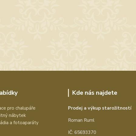
nabídky
Kde nás najdete
ce pro chalupáře
Prodej a výkup starožitností
itný nábytek
Roman Ruml
rádia a fotoaparáty
a
IČ: 65693370