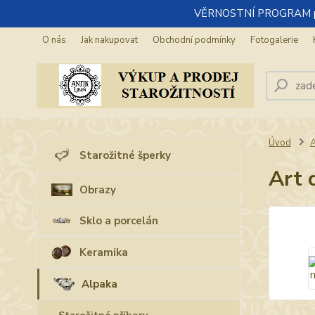
VĚRNOSTNÍ PROGRAM pro re
O nás
Jak nakupovat
Obchodní podmínky
Fotogalerie
Úvod
A
Starožitné šperky
Art 
Obrazy
Sklo a porcelán
Keramika
Alpaka