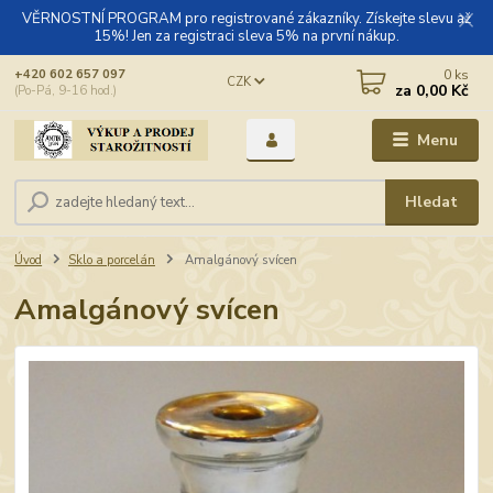
VĚRNOSTNÍ PROGRAM pro registrované zákazníky. Získejte slevu až
15%! Jen za registraci sleva 5% na první nákup.
0
ks
+420 602 657 097
CZK
za
0,00 Kč
(Po-Pá, 9-16 hod.)
Menu
Hledat
Úvod
Sklo a porcelán
Amalgánový svícen
Amalgánový svícen