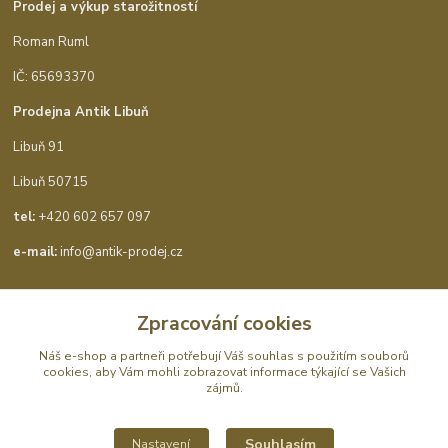
Prodej a výkup starožitností
Roman Ruml
IČ: 65693370
Prodejna Antik Libuň
Libuň 91
Libuň 50715
tel:
+420 602 657 097
e-mail:
info@antik-prodej.cz
Zpracování cookies
Kontakty
Náš e-shop a partneři potřebují Váš
souhlas
s použitím souborů
cookies, aby Vám mohli zobrazovat informace týkající se Vašich
zájmů.
Antik Ohaveč
Souhlasím
Nastavení