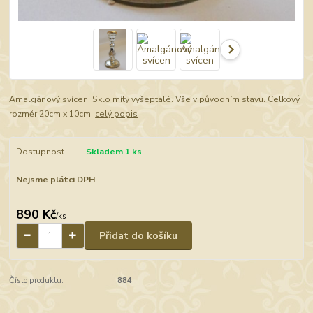
Amalgánový svícen. Sklo míty vyšeptalé. Vše v původním stavu. Celkový
rozměr 20cm x 10cm.
celý popis
Dostupnost
Skladem 1 ks
Nejsme plátci DPH
890 Kč
/
ks
Přidat do košíku
Číslo produktu:
884