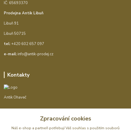
IČ: 65693370
Prodejna Antik Libuň
Libuň 91
Libuň 50715
tel:
+420 602 657 097
e-mail:
info@antik-prodej.cz
Kontakty
Antik Ohaveč
+420 602 657 097
Zpracování cookies
(Po-Pá, 9-16 hod.)
Náš e-shop a partneři potřebují Váš
souhlas
s použitím souborů
info@antik-prodej.cz