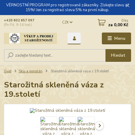
VĚRNOSTNÍ PROGRAM pro registrované zákazníky. Získejte slevu až
15%! Jen za registraci sleva 5% na první nákup.
0
ks
+420 602 657 097
CZK
za
0,00 Kč
(Po-Pá, 9-16 hod.)
Menu
Hledat
Úvod
Sklo a porcelán
Starožitná skleněná váza z 19.století
Starožitná skleněná váza z
19.století