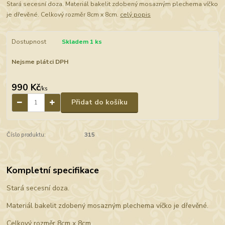
Stará secesní doza. Materiál bakelit zdobený mosazným plechema víčko
je dřevěné. Celkový rozměr 8cm x 8cm.
celý popis
Dostupnost
Skladem 1 ks
Nejsme plátci DPH
990 Kč
/
ks
Přidat do košíku
Číslo produktu:
315
Kompletní specifikace
Stará secesní doza.
Materiál bakelit zdobený mosazným plechema víčko je dřevěné.
Celkový rozměr 8cm x 8cm.