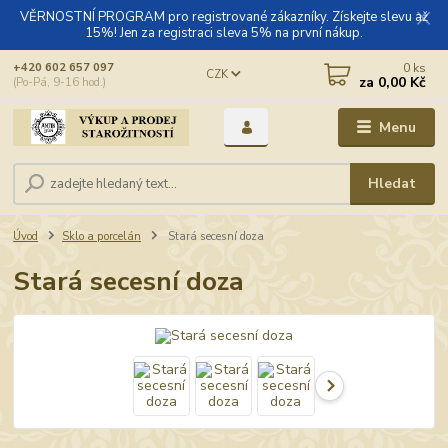
VĚRNOSTNÍ PROGRAM pro registrované zákazníky. Získejte slevu až
15%! Jen za registraci sleva 5% na první nákup.
0
ks
+420 602 657 097
CZK
za
0,00 Kč
(Po-Pá, 9-16 hod.)
Menu
Hledat
Úvod
Sklo a porcelán
Stará secesní doza
Stará secesní doza