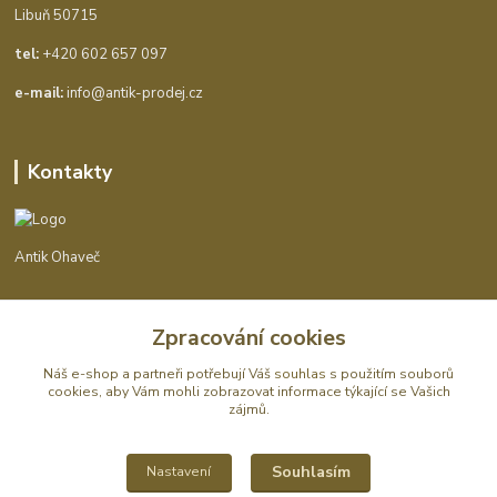
Libuň 50715
tel:
+420 602 657 097
e-mail:
info@antik-prodej.cz
Kontakty
Antik Ohaveč
+420 602 657 097
Zpracování cookies
(Po-Pá, 9-16 hod.)
Náš e-shop a partneři potřebují Váš
souhlas
s použitím souborů
info@antik-prodej.cz
cookies, aby Vám mohli zobrazovat informace týkající se Vašich
zájmů.
Souhlasím
Nastavení