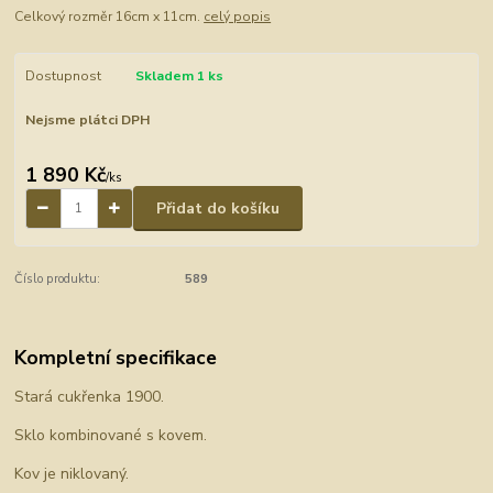
Celkový rozměr 16cm x 11cm.
celý popis
Dostupnost
Skladem 1 ks
Nejsme plátci DPH
1 890 Kč
/
ks
Přidat do košíku
Číslo produktu:
589
Kompletní specifikace
Stará cukřenka 1900.
Sklo kombinované s kovem.
Kov je niklovaný.