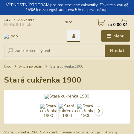
VĚRNOSTNÍ PROGRAM pro registrované zákazníky. Získejte slevu až
15%! Jen za registraci sleva 5% na první nákup.
0
ks
+420 602 657 097
CZK
za
0,00 Kč
(Po-Pá, 9-16 hod.)
Menu
Hledat
Úvod
Sklo a porcelán
Stará cukřenka 1900
Stará cukřenka 1900
Stará cukřenka 1900. Sklo kombinované s kovem. Kov je niklovaný.