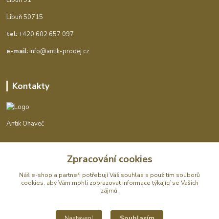
Libuň 50715
tel:
+420 602 657 097
e-mail:
info@antik-prodej.cz
Kontakty
Antik Ohaveč
+420 602 657 097
Zpracování cookies
(Po-Pá, 9-16 hod.)
Náš e-shop a partneři potřebují Váš
souhlas
s použitím souborů
info@antik-prodej.cz
cookies, aby Vám mohli zobrazovat informace týkající se Vašich
zájmů.
Souhlasím
Nastavení