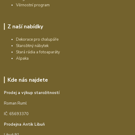
Věrnostní program
Z naší nabídky
Dekorace pro chalupáře
Starožitný nábytek
Stará rádia a fotoaparáty
Alpaka
Kde nás najdete
Prodej a výkup starožitností
Roman Ruml
IČ: 65693370
Prodejna Antik Libuň
Libuň 91