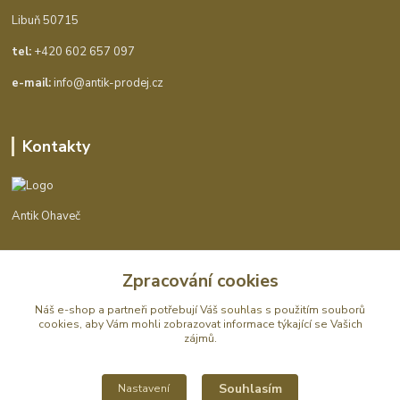
Libuň 50715
tel:
+420 602 657 097
e-mail:
info@antik-prodej.cz
Kontakty
Antik Ohaveč
+420 602 657 097
Zpracování cookies
(Po-Pá, 9-16 hod.)
Náš e-shop a partneři potřebují Váš
souhlas
s použitím souborů
info@antik-prodej.cz
cookies, aby Vám mohli zobrazovat informace týkající se Vašich
zájmů.
Souhlasím
Nastavení