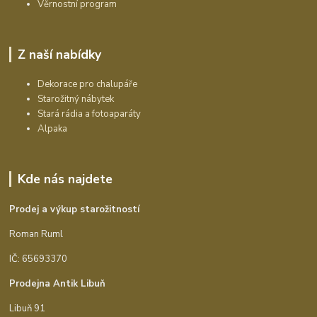
Věrnostní program
Z naší nabídky
Dekorace pro chalupáře
Starožitný nábytek
Stará rádia a fotoaparáty
Alpaka
Kde nás najdete
Prodej a výkup starožitností
Roman Ruml
IČ: 65693370
Prodejna Antik Libuň
Libuň 91