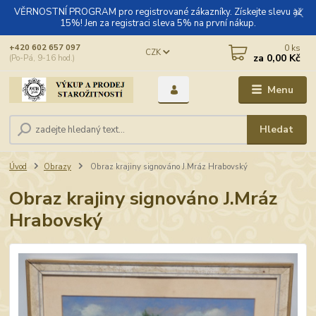
VĚRNOSTNÍ PROGRAM pro registrované zákazníky. Získejte slevu až
15%! Jen za registraci sleva 5% na první nákup.
0
ks
+420 602 657 097
CZK
za
0,00 Kč
(Po-Pá, 9-16 hod.)
Menu
Hledat
Úvod
Obrazy
Obraz krajiny signováno J.Mráz Hrabovský
Obraz krajiny signováno J.Mráz
Hrabovský