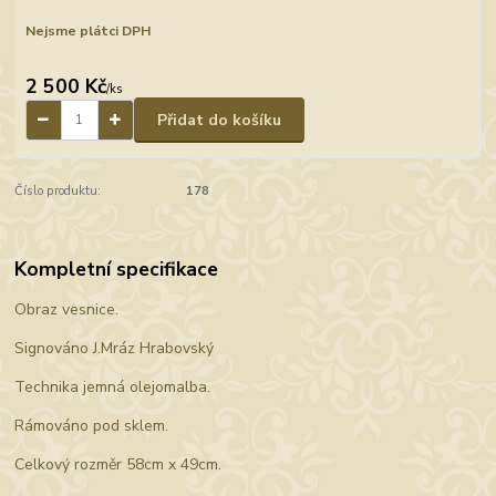
Nejsme plátci DPH
2 500 Kč
/
ks
Přidat do košíku
Číslo produktu:
178
Kompletní specifikace
Obraz vesnice.
Signováno J.Mráz Hrabovský
Technika jemná olejomalba.
Rámováno pod sklem.
Celkový rozměr 58cm x 49cm.