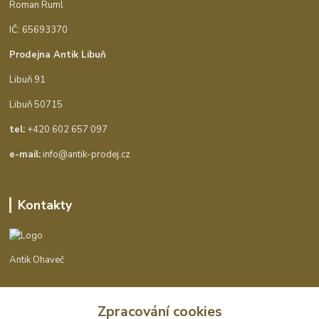
Roman Ruml
IČ: 65693370
Prodejna Antik Libuň
Libuň 91
Libuň 50715
tel:
+420 602 657 097
e-mail:
info@antik-prodej.cz
Kontakty
Antik Ohaveč
+420 602 657 097
Zpracování cookies
(Po-Pá, 9-16 hod.)