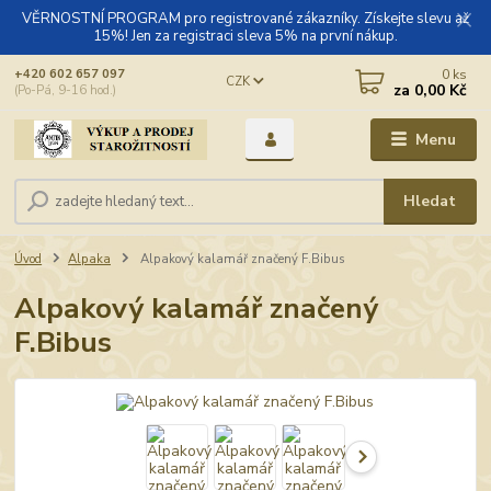
VĚRNOSTNÍ PROGRAM pro registrované zákazníky. Získejte slevu až
15%! Jen za registraci sleva 5% na první nákup.
0
ks
+420 602 657 097
CZK
za
0,00 Kč
(Po-Pá, 9-16 hod.)
Menu
Hledat
Úvod
Alpaka
Alpakový kalamář značený F.Bibus
Alpakový kalamář značený
F.Bibus