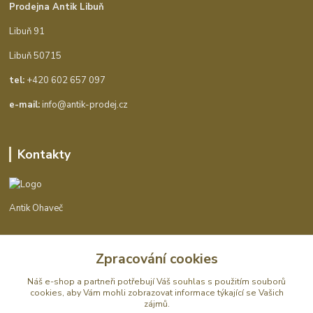
Prodejna Antik Libuň
Libuň 91
Libuň 50715
tel:
+420 602 657 097
e-mail:
info@antik-prodej.cz
Kontakty
Antik Ohaveč
+420 602 657 097
Zpracování cookies
(Po-Pá, 9-16 hod.)
Náš e-shop a partneři potřebují Váš
souhlas
s použitím souborů
info@antik-prodej.cz
cookies, aby Vám mohli zobrazovat informace týkající se Vašich
zájmů.